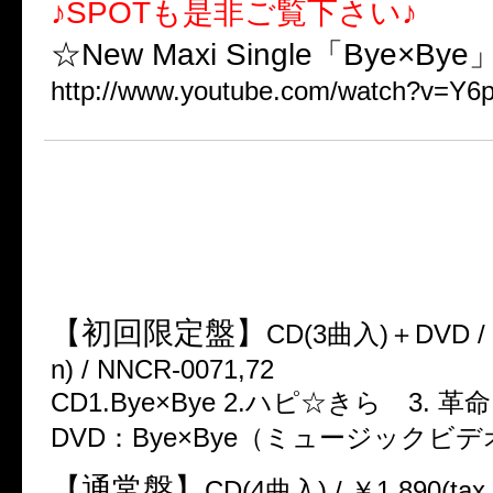
♪SPOTも是非ご覧下さい♪
☆New Maxi Single「Bye×By
http://www.youtube.com/watch?v=Y6
★New Maxi Single
「Bye×Bye」
2013年7月17日 Release
【初回限定盤】
CD(3曲入)＋DVD / ￥
n) / NNCR-0071,72
CD1.Bye×Bye 2.ハピ☆きら 3. 革命
DVD：Bye×Bye（ミュージックビデ
【通常盤】
CD(4曲入) / ￥1,890(tax 