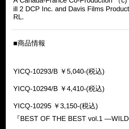
A Canada-France Co-Production （c) 
ill 2 DCP Inc. and Davis Films Produ
RL.
■商品情報
『BEST OF THE BEST vol.1 
YICQ-10293/B ￥5,040-(税込)
YICQ-10294/B ￥4,410-(税込)
YICQ-10295 ￥3,150-(税込)
『BEST OF THE BEST vol.1 ―WI