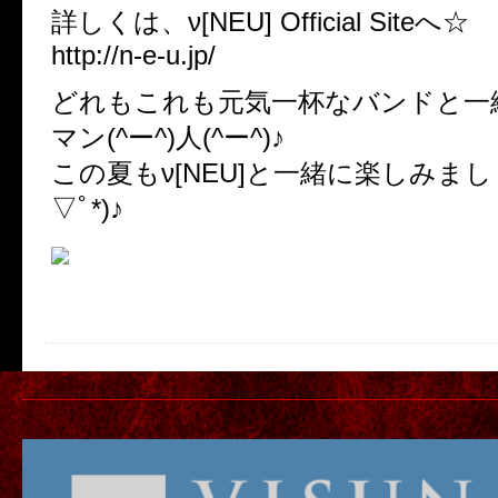
詳しくは、ν[NEU] Official Siteへ☆
http://n-e-u.jp/
どれもこれも元気一杯なバンドと一
マン(^ー^)人(^ー^)♪
この夏もν[NEU]と一緒に楽しみまし
▽ﾟ*)♪