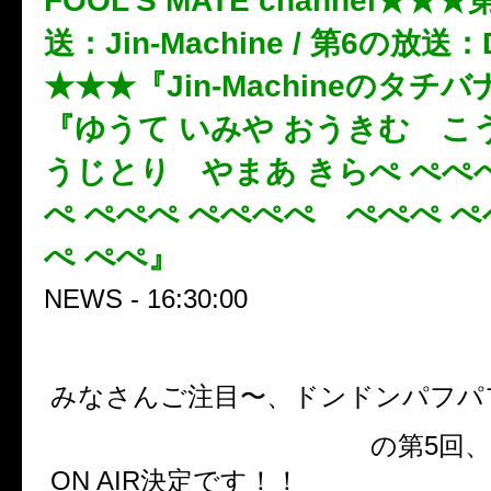
FOOL’S MATE channel★★
送：Jin-Machine / 第6の放送：D
★★★『Jin-Machineのタチ
『ゆうて いみや おうきむ こ
うじとり やまあ きらぺ ぺぺ
ぺ ぺぺぺ ぺぺぺぺ ぺぺぺ ぺ
ぺ ぺぺ』
NEWS - 16:30:00
みなさんご注目〜、ドンドンパフパ
FOOL’S MATE channel
の第5回
ON AIR決定です！！