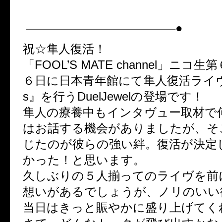
ぺぺぺ ぺぺぺ ぺぺぺぺ ぺぺ
————————————–●
祝☆隼人復活！
「FOOL’S MATE channel」ニコ
６日に日本青年館にて隼人復活ライヴ『a
s』を行うDuelJewelの登場です！
隼人の療養中もインタヴュー取材で
はお話する機会がありましたが、そ
じたのが彼らの強い絆。復活が決定
かった！と思います。
久しぶりの５人揃ってのライヴを前
想いがあるでしょうが、ノリのいい
当日はきっと賑やかに盛り上げてく