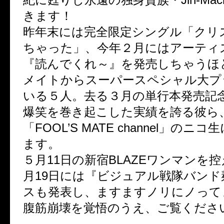
きます！
昨年末には完全限定シングル「クリ
ちゃった」、今年２月にはアーティ
『読んでくれ～』を発売しちゃうほ
メイトからスーパースペシャル大プ
いる５人。去る３月の単行本発売記
爆笑を巻き起こした実績を誇る彼ら
「FOOL’S MATE channel」の
ます。
５月11日の新宿BLAZEワンマンを
月19日には『ビジュアル戦隊バンド
スも発表し、ますますノリにノって
腹筋崩壊を覚悟のうえ、ご覧くださ