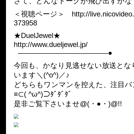
さて、どんなトークが飛び出すかな
＜視聴ページ＞ http://live.nicovideo.jp
373958
★DuelJewel★
http://www.dueljewel.jp/
————————————–●
今回も、かなり見逃せない放送とな
います＼(^o^)／♪
どちらもワンマンを控えた、注目バ
≡⊂( ^ω^)⊃ﾀﾞﾀﾞﾀﾞ
是非ご覧下さいませ@(・●・)@!!