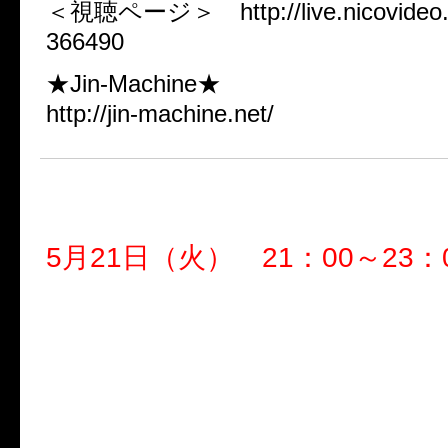
＜視聴ページ＞ http://live.nicovideo.jp
366490
★Jin-Machine★
http://jin-machine.net/
【第６回】DuelJewel
5月21日（火） 21：00～23：
『ゆうて いみや おうきむ
こうほ りいゆ うじとり
やまあ きらぺ ぺぺぺぺ
ぺぺぺ ぺぺぺ ぺぺぺぺ