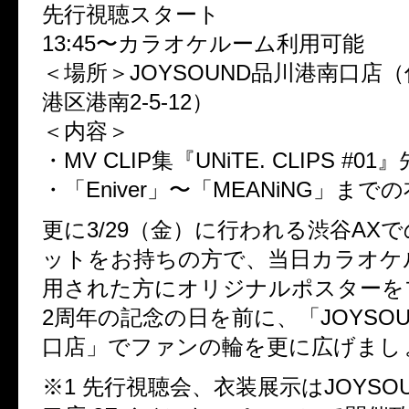
先行視聴スタート
13:45〜カラオケルーム利用可能
＜場所＞JOYSOUND品川港南口店
港区港南2-5-12）
＜内容＞
・MV CLIP集『UNiTE. CLIPS #0
・「Eniver」〜「MEANiNG」まで
更に3/29（金）に行われる渋谷AX
ットをお持ちの方で、当日カラオケ
用された方にオリジナルポスターを
2周年の記念の日を前に、「JOYSO
口店」でファンの輪を更に広げまし
※1 先行視聴会、衣装展示はJOYSO