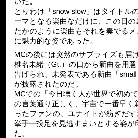
いた。
とりわけ「snow slow」はタイトル
ーマとなる楽曲なだけに、この日の
たかのように楽曲もそれを奏でるメ
に魅力的な姿であった。
MCの後には突然のサプライズも届
椎名未緒（Gt.）の口から新曲を用
告げられ、未発表である新曲「small wor
が披露されたのだ。
MCでの「今日聴く人が世界で初め
の言葉通り正しく、宇宙で一番早く
ったファンの、ユナイトが紡ぎだす
挙手一投足を見逃すまいとする姿が
た。