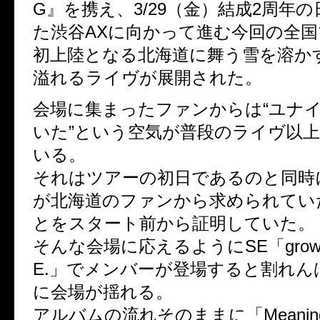
G』を携え、3/29（金）結成2周年
た渋谷AXに向かって進む今回の全
初上陸となる北海道に舞う雪を溶か
溢れるライヴが展開された。
会場に集まったファンからは“ユナ
いた”という空気が普段のライヴ以
いる。
それはツアーの初日であるのと同時
が北海道のファンから求められてい
とをスタート前から証明していた。
そんな会場に応えるようにSE「grow in
E.」でメンバーが登場すると割れん
に会場が揺れる。
アルバムの流れそのままに「Meani