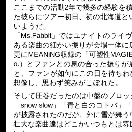
ここまでの活動2年で幾多の経験を
た彼らにツアー初日、初の北海道と
いようだ。
「Ms.Fabbit」ではユナイトのラ
ある楽曲の細かい振りが会場一体に
更にMEANiNG収録の「可塑性MAG
o.）とファンとの息の合った振りが
と、ファンが如何にこの日を待ちわ
想像し、思わず笑みがこぼれた。
そして圧巻だったのは中盤のブロッ
「snow slow」「青と白のコトバ」
が披露されたのだが、外に雪が舞う
壮大な楽曲達はどこかいつもとは雰