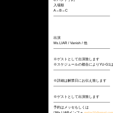
入場順
A→B→C
————————————————
■3月31日(日)高田馬場AREA
Vanish PRESENTS
【THE CARNIVAL NIGHT Vol.3
出演
Ms.LIAR / Vanish / 他
————————————————
■5月26日(日)Birth Shinjuku
※ゲストとして出演致します
※スケジュールの都合によりYU-G1
————————————————
■5月31日(金)渋谷REX
※詳細は解禁日にお伝え致します
————————————————
■6月3日(月)Birth Shinjuku
※ゲストとして出演致します
————————————————
予約はメッセもしくは
□Ms.LIARインフォ
msliar20@gmail.co