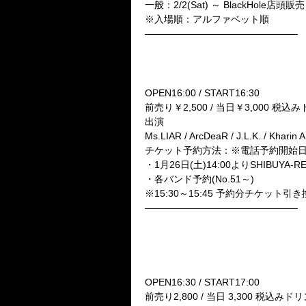
一般：2/2(Sat) ～ BlackHole店頭販
※入場順：アルファベット順
————————————————
■2月28(木)SHIBUYA-REX
SHIBUYA-REX presents
【Exalted recipe vol.24】
OPEN16:00 / START16:30
前売り￥2,500 / 当日￥3,000 税
出演
Ms.LIAR / ArcDeaR / J.L.K. / Kharin A.
チケット予約方法：※電話予約開始
・1月26日(土)14:00よりSHIBUYA-
・各バンド予約(No.51～)
※15:30～15:45 予約分チケット引
————————————————
■3月6日(水)池袋EDGE
Starwave Records presents
Calmando Qual Hibiki＆
【Neo†Bible-ハッピー・デス・
OPEN16:30 / START17:00
前売り2,800 / 当日 3,300 税込みド