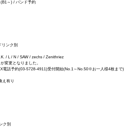
売 (B1～) / バンド予約
込みドリンク別
K. / L / N / SAW / zechs / Zenithriez
日が変更となりました。
REX電話予約(03-5728-4911)受付開始(No.1～No.50※お一人様4枚まで)
き換え有り
MAYAバースデー主催イベント
デー-】
リンク別