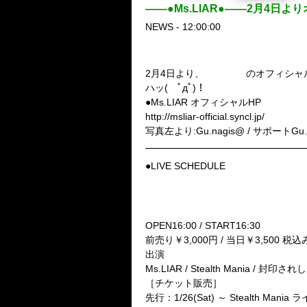
——●Ms.LIAR●——2月4
NEWS - 12:00:00
Ms.LIAR
2月4日より、
のオフィシャ
ハッ( ﾟдﾟ)！
●Ms.LIAR オフィシャルHP
http://msliar-official.syncl.jp/
写真左より:Gu.nagis@ / サポートGu.淳哉
●LIVE SCHEDULE
■2月19日(火)池袋Blackhole
Stealth Mania 二ヶ月連続主催
【Black of joker】
OPEN16:00 / START16:30
前売り￥3,000円 / 当日￥3,500 
出演
Ms.LIAR / Stealth Mania /
［チケット販売］
先行：1/26(Sat) ～ Stealth Mani