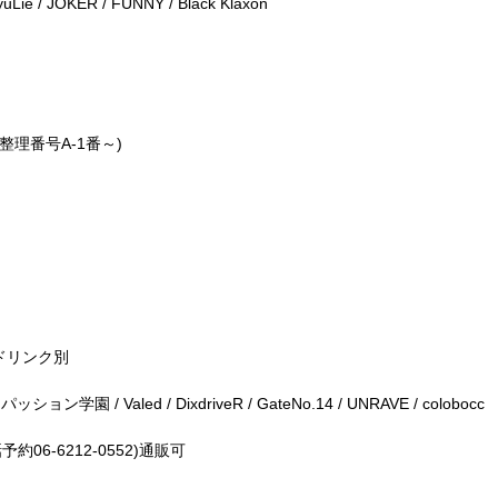
uLie / JOKER / FUNNY / Black Klaxon
(整理番号A-1番～)
】
込みドリンク別
 パッション学園 / Valed / DixdriveR / GateNo.14 / UNRAVE / colobocc
話予約06-6212-0552)通販可