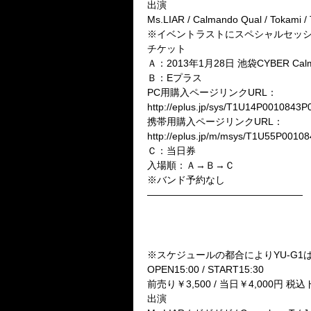
出演
Ms.LIAR / Calmando Qual / Tokami 
※イベントラストにスペシャルセッ
チケット
Ａ：2013年1月28日 池袋CYBER Ca
Ｂ：Eプラス
PC用購入ページリンクURL：
http://eplus.jp/sys/T1U14P00108
携帯用購入ページリンクURL：
http://eplus.jp/m/msys/T1U55P
Ｃ：当日券
入場順：Ａ→Ｂ→Ｃ
※バンド予約なし
————————————————
■3月11日(月)渋谷REX
CЯOWN×CГOWN presents
【reflection of desire ＧＯ
※スケジュールの都合によりYU-G
OPEN15:00 / START15:30
前売り￥3,500 / 当日￥4,000円 
出演