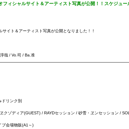
日よりオフィシャルサイト＆アーティスト写真が公開！！スケジュ
ルサイト＆アーティスト写真が公開となりました！！
 / Vo.司 / Ba.准
税込みドリンク別
 封印されしヱクゾディア(GUEST) / RAYDセッション / 砂雪・ヱンセッション / SO
a ライブ会場物販(A1～)