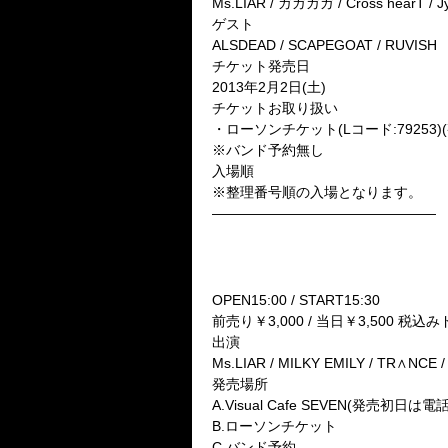
Ms.LIAR / ガガガガ / Cross hearT / Jy
ゲスト
ALSDEAD / SCAPEGOAT / RUVISH
チケット発売日
2013年2月2日(土)
チケットお取り扱い
・ローソンチケット(Lコード:79253)
※バンド予約無し
入場順
※整理番号順の入場となります。
————————————————
■3月12日(火)新宿RUIDO K4
Planet CHILD Music presents
【四季彩プラネタリウムVol.130
OPEN15:00 / START15:30
前売り￥3,000 / 当日￥3,500 税
出演
Ms.LIAR / MILKY EMILY / TR∧NCE /
発売場所
A.Visual Cafe SEVEN(発売初日は電
B.ローソンチケット
C.バンド予約