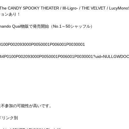
/ The CANDY SPOOKY THEATER / llll-Ligro- / THE VELVET / LucyMono
ションあり！
lmando Qual物販で発売開始（No.1～50シャッフル）
43P0100P002093000P0050001P006001P0030001
0010844P0100P002093000P0050001P006001P0030001?uid=NULLGWD
ＬＤ ～渋谷絶対幽閉区域～ vol.11】
1は不参加の可能性が高いです。
税込ドリンク別