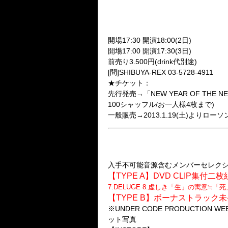
NEGA HISTORY COMCEPT ON
201
「NEGATIVISION-PUPA-」
20
「NEGATIVISION-IMAGO-」
開場17:30 開演18:00(2日)
開場17:00 開演17:30(3日)
前売り3.500円(drink代別途)
[問]SHIBUYA-REX 03-5728-4911
★チケット：
先行発売→「NEW YEAR OF THE N
100シャッフル/お一人様4枚まで)
一般販売→2013.1.19(土)よりローソン
●BEST ALBUM 2013.3.13
「NEGATIVISM -TR
入手不可能音源含むメンバーセレクシ
【TYPE A】DVD CLIP集付二
7.DELUGE 8.虚しき「生」の寓意≒「
【TYPE B】ボーナストラック
※UNDER CODE PRODUCTION
ット写真