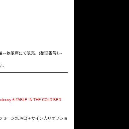
4公演終演後～物販席にて販売。(整理番号1～
有り。
Jealousy 6.FABLE IN THE COLD BED
るメッセージ&LIVE)＋サイン入りオフショ