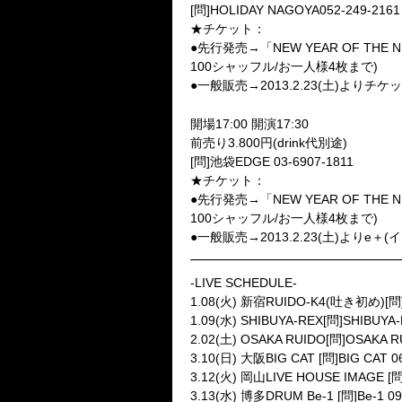
[問]HOLIDAY NAGOYA052-249-2161
★チケット：
●先行発売→「NEW YEAR OF THE 
100シャッフル/お一人様4枚まで)
●一般販売→2013.2.23(土)よりチケット
2013.4.29(祝) 池袋EDGE
開場17:00 開演17:30
前売り3.800円(drink代別途)
[問]池袋EDGE 03-6907-1811
★チケット：
●先行発売→「NEW YEAR OF THE 
100シャッフル/お一人様4枚まで)
●一般販売→2013.2.23(土)よりe＋(イー
-LIVE SCHEDULE-
1.08(火) 新宿RUIDO-K4(吐き初め)[問]R
1.09(水) SHIBUYA-REX[問]SHIBUYA-
2.02(土) OSAKA RUIDO[問]OSAKA R
3.10(日) 大阪BIG CAT [問]BIG CAT 0
3.12(火) 岡山LIVE HOUSE IMAGE [問
3.13(水) 博多DRUM Be-1 [問]Be-1 09