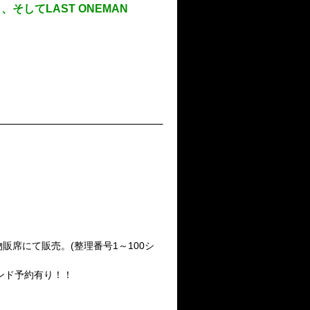
、そしてLAST ONEMAN
終演後～物販席にて販売。(整理番号1～100シ
売。バンド予約有り！！