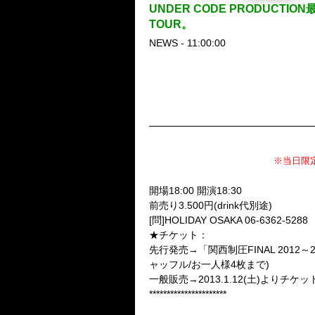
UNDER CODE PRODUC
TOUR。
NEWS - 11:00:00
NEGA
解散…
●地元大阪にて親愛なるNEGAT
「DEAR NEGATIVIST」
※当日限
2013.2.21(木) HOLIDAY OS
開場18:00 開演18:30
前売り3.500円(drink代別途)
[問]HOLIDAY OSAKA 06-6362-5288
★チケット：
先行発売→「関西制圧FINAL 2012～20
ャッフル/お一人様4枚まで)
一般販売→2013.1.12(土)よりチケット
**********************
●ネガからNEGAへ…積み重ね