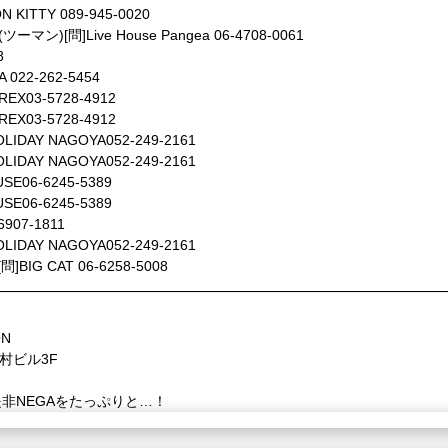
N KITTY 089-945-0020
ツーマン)[問]Live House Pangea 06-4708-0061
8
 022-262-5454
REX03-5728-4912
REX03-5728-4912
LIDAY NAGOYA052-249-2161
LIDAY NAGOYA052-249-2161
SE06-6245-5389
SE06-6245-5389
907-1811
LIDAY NAGOYA052-249-2161
BIG CAT 06-6258-5008
ON
中村ビル3F
非NEGAをたっぷりと…！