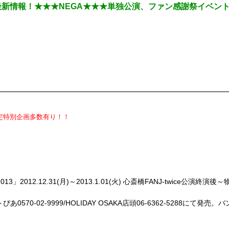
TION最新情報！★★★NEGA★★★単独公演、ファン感謝祭イベント
IVISTへ感謝の想いを込めて…ファン感謝祭イベント
定特別企画多数有り！！
AKA
13」2012.12.31(月)～2013.1.01(火) 心斎橋FANJ-twice公演
ぴあ0570-02-9999/HOLIDAY OSAKA店頭06-6362-5288にて発
た歴史と深化を振り返る２夜連続単独公演