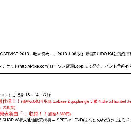
EMAN 2DAYS!!
3.3.02(土) SHIBUYA-REX
13.3.03(日) SHIBUYA-REX
EGATIVIST 2013～吐き初め～」2013.1.08(火) 新宿RUIDO K
チケット(http://l-tike.com)ローソン店頭Loppiにて発売。バンド予約
 2種類同時リリース！！
ACE-」
ョンによる計13～14曲収録
枚組仕様！！
(価格5.040円 収録 1.abase 2.quqdrangle 3.鬱 4.idle 5.Haunted 
死」の真意)
未発表新曲「-」収録！！
(価格3.360円)
 WEB SHOP W購入通信販売特典→ SPECIAL DVD(あなたの為だけに送