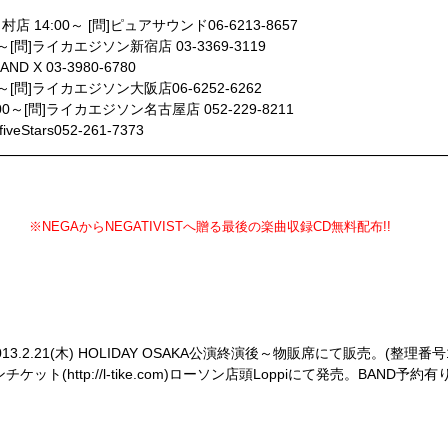
 14:00～ [問]ピュアサウンド06-6213-8657
～[問]ライカエジソン新宿店 03-3369-3119
ND X 03-3980-6780
～[問]ライカエジソン大阪店06-6252-6262
0～[問]ライカエジソン名古屋店 052-229-8211
iveStars052-261-7373
と「君」との想い出も全て無に還る時…
E-」
※NEGAからNEGATIVISTへ贈る最後の楽曲収録CD無料配布!!
2013.2.21(木) HOLIDAY OSAKA公演終演後～物販席にて販売。(整理
チケット(http://l-tike.com)ローソン店頭Loppiにて発売。BAND予約有
GOYA