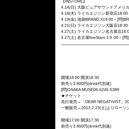
【INSTORE】
4.14(日) 大阪ピュアサウンドアメリカ村店
4.18(木) ライカエジソン新宿店18:00
4.19(金) 池袋BRAND X19:00～[問]BRA
4.21(日) ライカエジソン大阪店18:30
4.27(土) ライカエジソン名古屋店16:0
4.27(土) 名古屋fiveStars 1９:00～[問]f
●積み重ねた瓦礫の山に咲く花
LAST ONEMAN TOUR!!
「NEGATIVISM-WITHOUTRAC
2013.4.26(金) OSAKA MUSE
開場18:00 開演18:30
前売り3.800円(drink代別途)
[問]OSAKA MUSE06-6245-5389
★チケット：
先行発売→「DEAR NEGATIVIST」
一般販売→2013.2.23(土)よりローソン
2013.4.28(日) HOLIDAY NA
開場17:00 開演17:30
前売り3.800円(drink代別途)