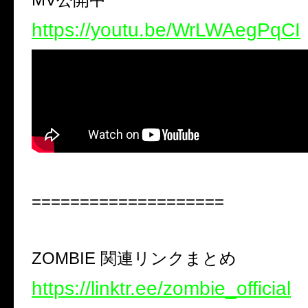
https://youtu.be/WrLWAegPqCI
====================
ZOMBIE 関連リンクまとめ
https://linktr.ee/zombie_official