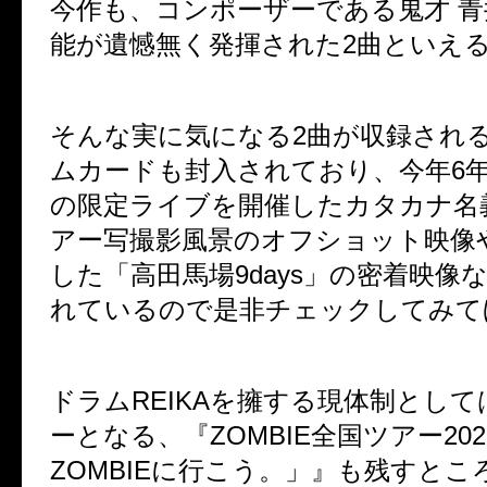
今作も、コンポーザーである鬼才 
能が遺憾無く発揮された2曲といえ
そんな実に気になる2曲が収録される
ムカードも封入されており、今年6年
の限定ライブを開催したカタカナ名義
アー写撮影風景のオフショット映像
した「高田馬場9days」の密着映像
れているので是非チェックしてみて
ドラムREIKAを擁する現体制とし
ーとなる、『ZOMBIE全国ツアー20
ZOMBIEに行こう。」』も残すと