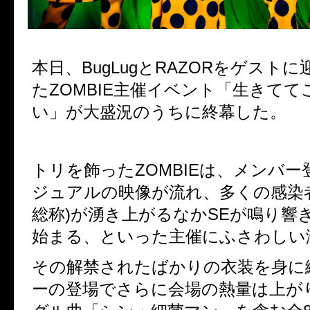
本日、BugLugとRAZORをゲスト
たZOMBIE主催イベント「生きて
い」が大盛況のうちに終幕した。
トリを飾ったZOMBIEは、メンバー
ジュアルの映像が流れ、多くの感染
総称)が湧き上がるなかSEが鳴り響
始まる、といった主催にふさわしい
その解禁されたばかりの衣装を身に
ーの登場でさらに会場の熱量は上が