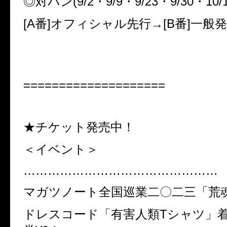
◎対バン(9/2・9/9・9/23・9/30・10/1
[A番]オフィシャル先行→[B番]一般
====================
★チケット発売中！
＜イベント＞
…………………………………………
マガツノート全国巡業二〇二三「荒
ドレスコード「有害人類Tシャツ」