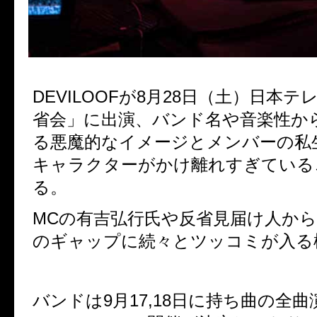
DEVILOOFが8月28日（土）日本
省会」に出演、バンド名や音楽性か
る悪魔的なイメージとメンバーの私生
キャラクターがかけ離れすぎている
る。
MCの有吉弘行氏や反省見届け人か
のギャップに続々とツッコミが入る
バンドは9月17,18日に持ち曲の全曲