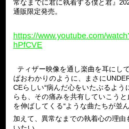
常なまでに君に執着する僕と君』
20
通販限定発売。
https://www.youtube.com/wat
hPfCVE
ティザー映像を通し楽曲を耳にし
ばおわかりのように、まさに
UNDER
CE
らしい
“
病んだ心をいたぶるよう
らも、その痛みを共有していこうと
を伸ばしてくる
“
ような曲たちが並
加えて、異常なまでの執着心の理由
いたい。