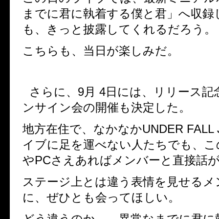
までに君に執着する僕と君」へ収録
も、きっと披露してくれるだろう。
こちらも、当日が楽しみだ。
さらに、
9
月
4
日には、リリース記
ンサイン会の開催も決定した。
地方在住で、なかなか
UNDER FALL 
イブに足を運べない人たちでも、こ
や
PC
さえあればメンバーと直接話
ステージ上とは違う表情を見せるメ
に、ぜひとも会ってほしい。
どう違うのか
…
。異常なまでに君に