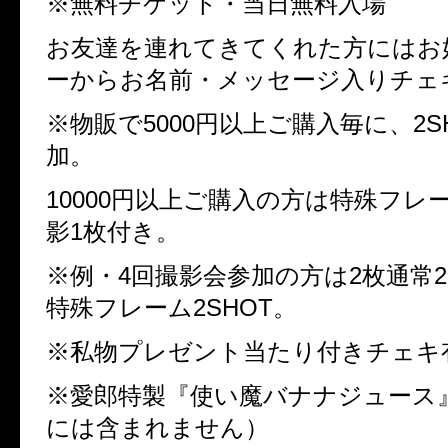
※
無料チケット・当日無料入場
お友達を連れてきてくれた方にはお
ーからお名前・メッセージ入りチェ
※
物販で
5000円
以上ご購入毎に、
2S
加。
10000
円以上ご購入の方は特殊フレ
影
1
枚付き。
※
例・
4
回撮影会参加の方は
2
枚通常
特殊フレーム
2SHOT
。
※
私物プレゼント当たり付きチェキ
※
愛郎特製『使い魔バナナジュース
には含まれません）