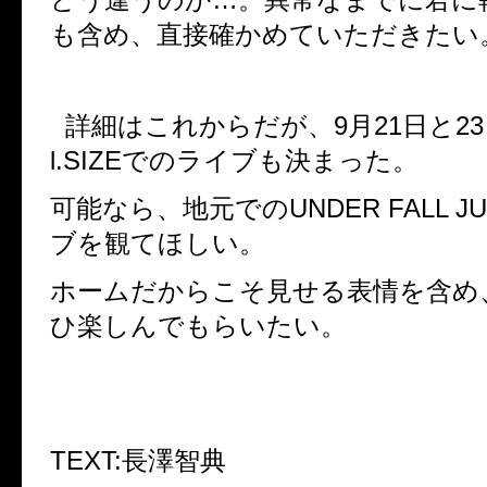
も含め、直接確かめていただきたい
詳細はこれからだが、
9
月
21
日と
23
l.SIZE
でのライブも決まった。
可能なら、地元での
UNDER FALL J
ブを観てほしい。
ホームだからこそ見せる表情を含め
ひ楽しんでもらいたい。
TEXT:
長澤智典