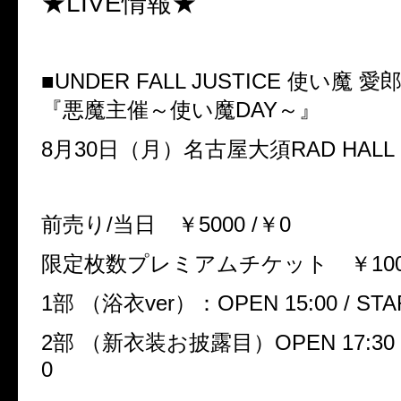
★
LIVE
情報★
■UNDER FALL JUSTICE
使い魔
愛
『悪魔主催～使い魔
DAY
～』
8
月
30
日（月）
名古屋大須
RAD HALL
前売り
/
当日 ￥5000 /￥0
限定枚数プレミアムチケット ￥100
1
部
（浴衣
ver
）：
OPEN 15:00 / STA
2
部 （新衣装お披露目）OPEN 17:30 / 
0