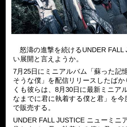
怒濤の進撃を続ける
UNDER FALL 
い展開と言えようか。
7
月
25
日にミニアルバム「蘇った記
そうな僕」を配信リリースしたばか
くも彼らは、
8
月
30
日に最新ミニア
なまでに君に執着する僕と君」を今
で販売する。
UNDER FALL JUSTICE
ニューミニ