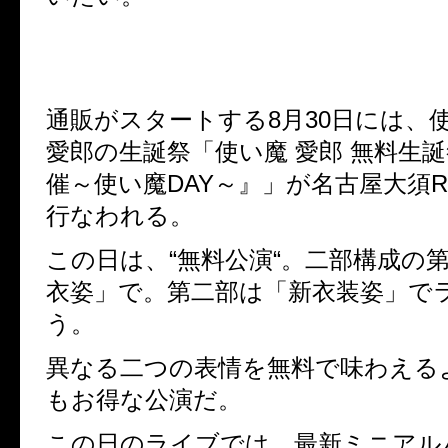
通販がスタートする
8
月
30
日には、
愛郎の生誕祭「使い魔 愛郎 無料生誕
催～使い魔
DAY
～』」が名古屋大須
R
行なわれる。
この日は、
“
無料公演
“
。二部構成の
衣姿」で。第二部は「新衣装姿」で
う。
異なる二つの表情を無料で味わえる
もお得な公演だ。
この日のライブでは、最新ミニアル