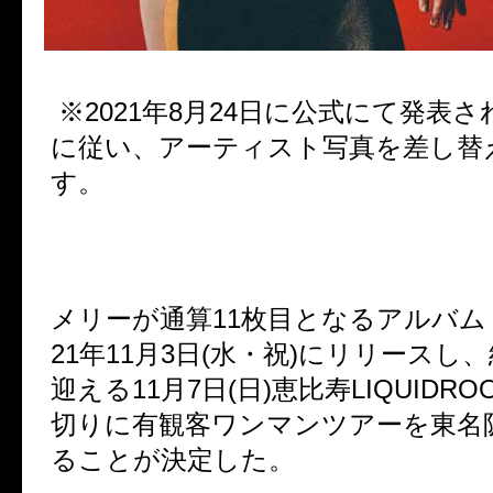
※2021年8月24日に公式にて発表
に従い、アーティスト写真を差し替
す。
メリーが通算
11
枚目となるアルバム
21
年
11
月
3
日
(
水・祝
)
にリリースし、
迎える
11
月
7
日
(
日
)
恵比寿
LIQUIDRO
切りに有観客ワンマンツアーを東名
ることが決定した。