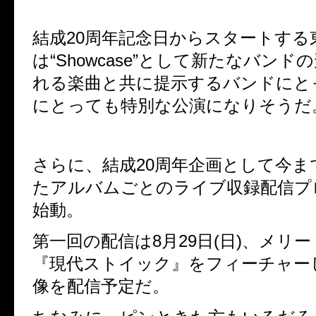
結成
20
周年記念日からスタートする
は“
Showcase
”として新たなバンド
れる楽曲と共に提示するバンドにと
にとっても特別な公演になりそうだ
さらに、結成
20
周年企画として今ま
たアルバムごとのライブ収録配信プ
始動。
第一回の配信は
8
月
29
日
(
日
)
、メリー
『現代ストイック』をフィーチャー
像を配信予定だ。