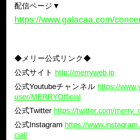
配信ページ▼
https://www.galacaa.com/concer
◆メリー公式リンク◆
公式サイト
http://merryweb.jp
公式
Youtube
チャンネル
https://www
user/MERRYOfficial
公式
Twitter
https://twitter.com/merry_o
公式
Instagram
https://www.instagram
cial/