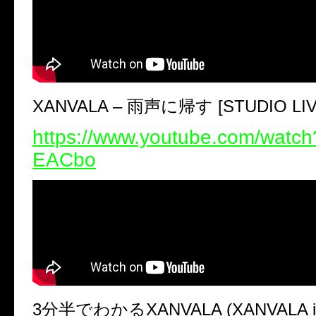
XANVALA –
雨声に帰す
[STUDIO LI
https://www.youtube.com/watc
EACbo
3
分半でわかる
XANVALA (XANVALA in