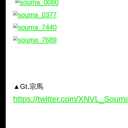
▲Gt.宗馬
https://twitter.com/XNVL_Soum