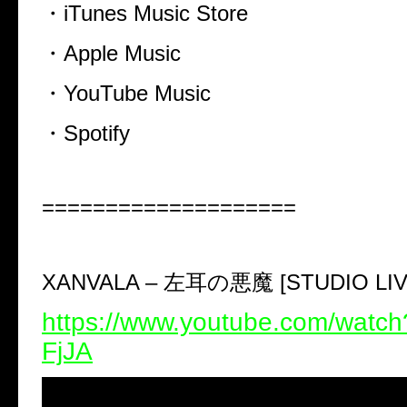
・
iTunes Music Store
・
Apple Music
・
YouTube Music
・
Spotify
====================
XANVALA –
左耳の悪魔
[STUDIO LI
https://www.youtube.com/watc
FjJA