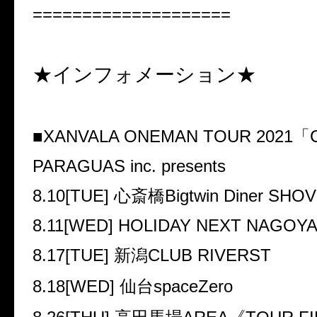
====================
★インフォメーション★
■XANVALA ONEMAN TOUR 2021
「
PARAGUAS inc. presents
8.10[TUE]
心斎橋
Bigtwin Diner SHO
8.11[WED] HOLIDAY NEXT NAGOY
8.17[TUE]
新潟
CLUB RIVERST
8.18[WED]
仙台
spaceZero