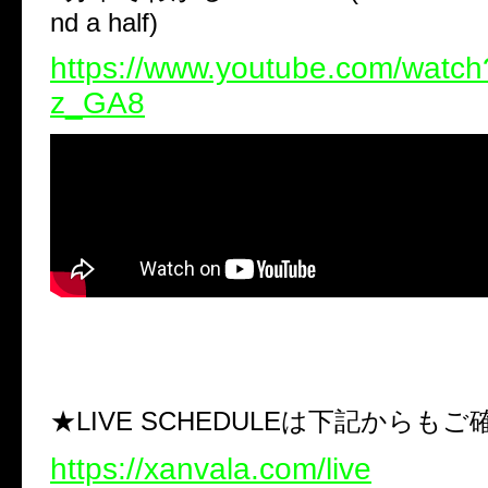
nd a half)
https://www.youtube.com/wat
z_GA8
★LIVE SCHEDULEは下記からも
https://xanvala.com/live