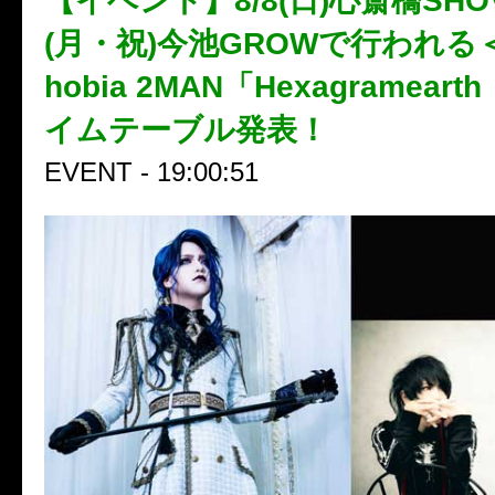
【イベント】8/8(日)心斎橋SHOVE
(月・祝)今池GROWで行われる＜Da
hobia 2MAN「Hexagramear
イムテーブル発表！
EVENT - 19:00:51