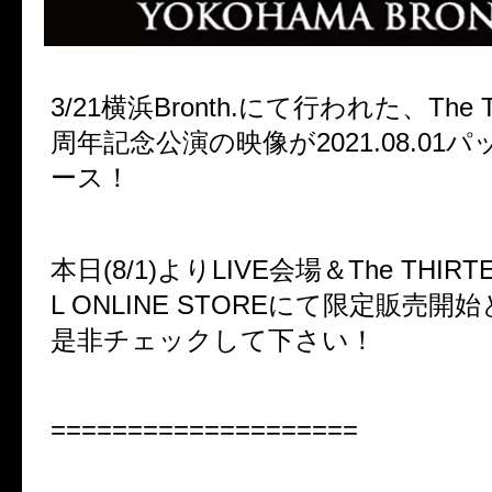
3/21
横浜
Bronth.
にて行われた、
The 
周年記念公演の映像が
2021.08.01
パ
ース！
本日
(8/1)
より
LIVE
会場＆
The THIRT
L ONLINE STORE
にて
限定販売開始
是非チェックして下さい！
====================