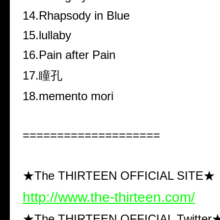
14.Rhapsody in Blue
15.lullaby
16.Pain after Pain
17.
瞳孔
18.memento mori
====================
★The THIRTEEN OFFICIAL SITE★
http://www.the-thirteen.com/
★The THIRTEEN OFFICIAL Twitter