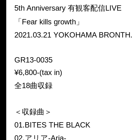
5th Anniversary
有観客配信LIVE
「
Fear kills growth
」
2021.03.21 YOKOHAMA BRONTH.
GR13-0035
¥6,800-(tax in)
全
18
曲収録
＜収録曲＞
01.BITES THE BLACK
02.
アリア-Aria-