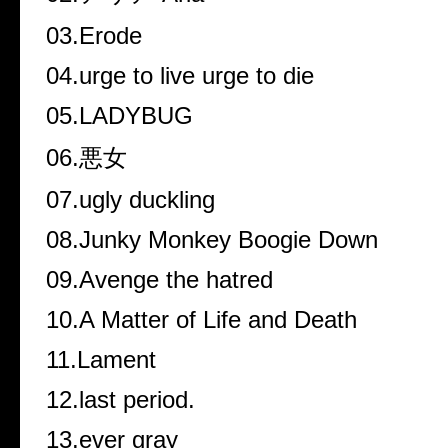
03.Erode
04.urge to live urge to die
05.LADYBUG
06.
悪女
07.ugly duckling
08.Junky Monkey Boogie Down
09.Avenge the hatred
10.A Matter of Life and Death
11.Lament
12.last period.
13.ever gray