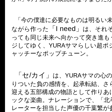
「今の僕達に必要なものは明るい
「
I need
」
ながら作った
は、それ
っても同じ未来へ向かって突き進も
ジしてゆく、
YURA
サマらしい超ポ
ャッチーなポップチューン。
「セ
/
カイ」
は、
YURA
サマの心
りついた負の感情を、起承転結、さ
迎える五部構成の物語として作りあ
ックな楽曲。ナレーションで、「北
レーターを担当した声優の千葉繁が