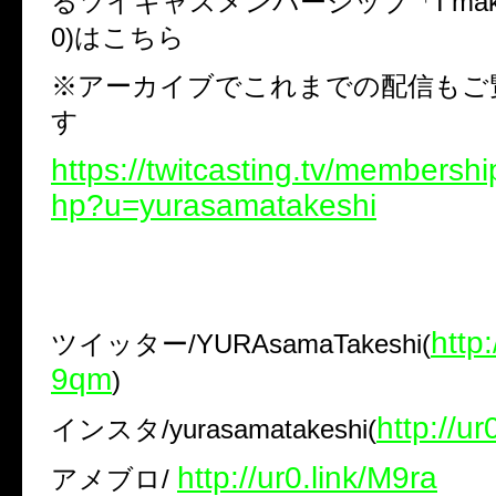
るツイキャスメンバーシップ「
I ma
0)
はこちら
※
アーカイブでこれまでの配信もご
す
https://twitcasting.tv/membershi
hp?u=yurasamatakeshi
http:
ツイッター
/YURAsamaTakeshi(
9qm
)
http://u
インスタ
/yurasamatakeshi(
http://ur0.link/M9ra
アメブロ
/