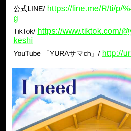
https://line.me/R/ti/p
公式
LINE/
g
https://www.tiktok.com/
TikTok/
keshi
http://u
YouTube
「
YURA
サマ
ch
」
/