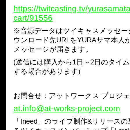
https://twitcasting.tv/yurasamat
cart/91556
※
音源データはツイキャスメッセー
ウンロード先
URL
を
YURA
サマ本人
メッセージが届きます。
(
送信には購入から
1
日～
2
日のタイム
する場合があります
)
お問合せ：アットワークス プロジ
at.info@at-works-project.com
「
Ineed
」のライブ制作
&
リリースの