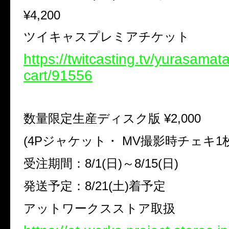
¥4,200
ツイキャスプレミアチケット
https://twitcasting.tv/yurasamat
cart/91556
数量限定生産ディスク版
¥2,000
(4P
ジャケット・
MV
撮影時チェキ
1
受注期間：
8/1(
日
)
～
8/15(
日
)
発送予定：
8/21(
土
)
着予定
アットワークスストア取扱