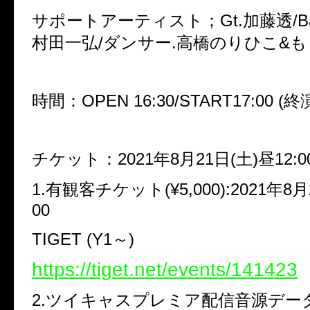
サポートアーティスト；
Gt.
加藤透
/B
村田一弘
/
ダンサー
.
高橋のりひこ
&
も
時間：
OPEN 16:30/START17:00 (
終
チケット：
2021
年
8
月
21
日
(
土
)
昼
12:0
1.
有観客チケット
(¥5,000):2021
年
8
月
00
TIGET (Y1
～
)
https://tiget.net/events/141423
2.
ツイキャスプレミア配信音源デー