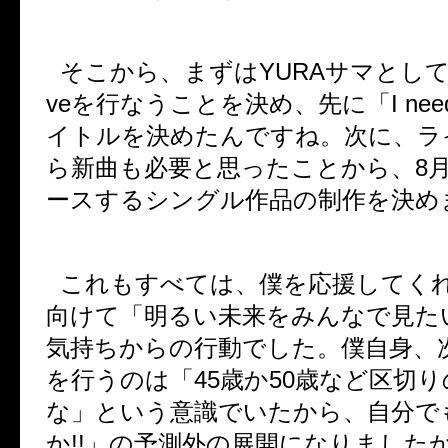
そこから、まずは
YURA
サマとし
ve
を行なうことを決め、先に「
I nee
イトルを決めたんですね。次に、ラ
ら新曲も必要と思ったことから、
8
ースするシングル作品の制作を決め
これもすべては、僕を応援してく
向けて「明るい未来をみんなで見た
気持ちからの行動でした。僕自身、
を行うのは「
45
歳か
50
歳など区切り
な」という意識でいたから、自分で
か
!!
」の予測外の展開になりました