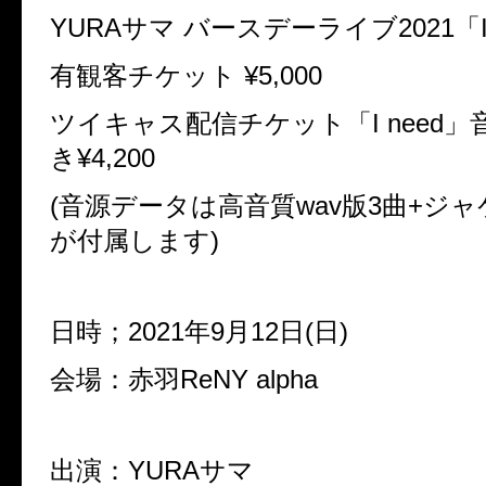
YURA
サマ
バースデーライブ
2021
「
有観客チケット
¥5,000
ツイキャス配信チケット「
I need
」
き
¥4,200
(
音源データは高音質
wav
版
3
曲
+
ジャ
が付属します
)
日時；
2021
年
9
月
12
日
(
日
)
会場：赤羽
ReNY alpha
出演：
YURA
サマ