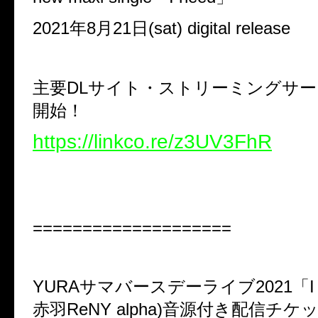
2021
年
8
月
21
日
(sat) digital release
主要
DL
サイト・ストリーミングサー
開始！
https://linkco.re/z3UV3FhR
====================
YURA
サマバースデーライブ
2021
「
I
赤羽
ReNY alpha)
音源付き配信チケ