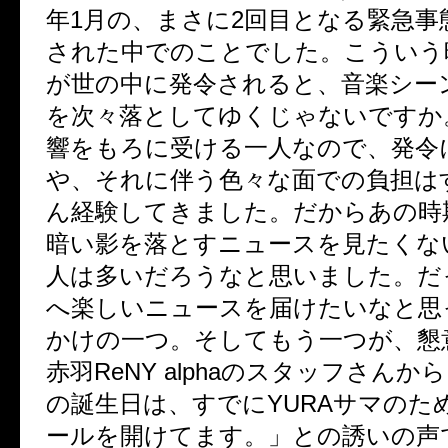
年
1
月の、まさに
2
回目となる緊急事
された中でのことでした。こういう
が世の中に発令されると、音楽シー
を次々落としてゆくじゃないですか
響をもろに受ける一人なので、発令
や、それに伴う色々な面での負担は
ん経験してきました。だからあの時
暗い影を落とすニュースを見たくな
人は多いだろうなと思いました。だ
へ楽しいニュースを届けたいなと思
かけの一つ。そしてもう一つが、懇
赤羽
ReNY alpha
のスタッフさんから
の誕生日は、すでに
YURA
サマのた
ールを開けてます。」との誘いの声