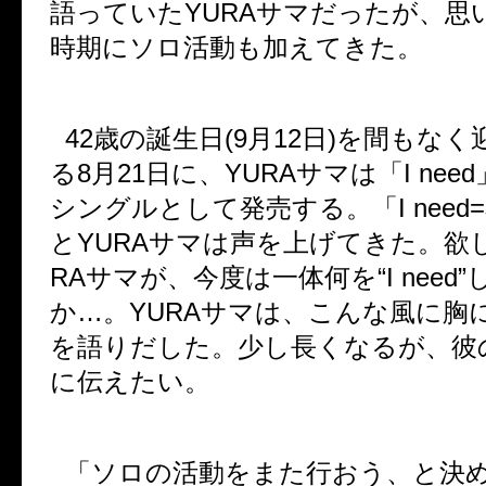
語っていた
YURA
サマだったが、思
時期にソロ活動も加えてきた。
42
歳の誕生日
(9
月
12
日
)
を間もなく
る
8
月
21
日に、
YURA
サマは「
I need
シングルとして発売する。「
I need=
と
YURA
サマは声を上げてきた。欲
RA
サマが、今度は一体何を
“I need”
か
…
。
YURA
サマは、こんな風に胸
を語りだした。少し長くなるが、彼
に伝えたい。
「ソロの活動をまた行おう、と決