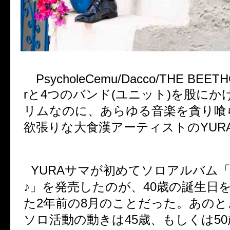
PsycholeCemu/Dacco/THE BEETH
r
と
4
つのバンド
(
ユニット
)
を股にか
リムなのに、あらゆる音楽を貪り喰
欲張りな大食漢アーティストの
YUR
YURA
サマが初めてソロアルバム
♪」を発売したのが、
40
歳の誕生日
た
2
年前の
8
月のことだった。あのと
ソロ活動の動きは
45
歳、もしくは
50