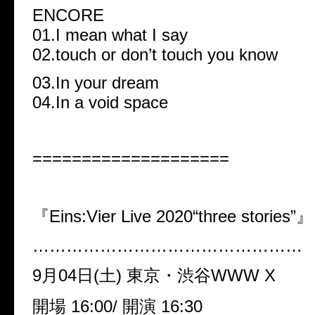
ENCORE
01.I mean what I say
02.touch or don’t touch you know
03.In your dream
04.In a void space
====================
『Eins:Vier Live 2020“three stories”』
…………………………………………
9月04日(土) 東京・渋谷WWW X
開場 16:00/ 開演 16:30