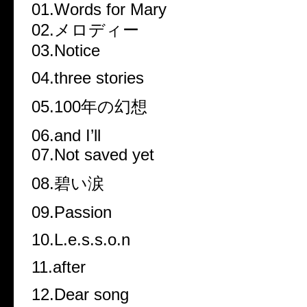
01.Words for Mary
02.メロディー
03.Notice
04.three stories
05.100年の幻想
06.and I’ll
07.Not saved yet
08.碧い涙
09.Passion
10.L.e.s.s.o.n
11.after
12.Dear song