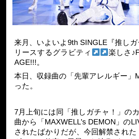
来月、いよいよ9th SINGLE『推
リースするグラビティ
楽しさ♪
AGE!!!。
本日、収録曲の「先輩アレルギー」
った。
7
月上旬には同「推しガチャ！」の
曲から「
MAXWELL’s DEMON
」のLI
されたばかりだが、今回解禁された