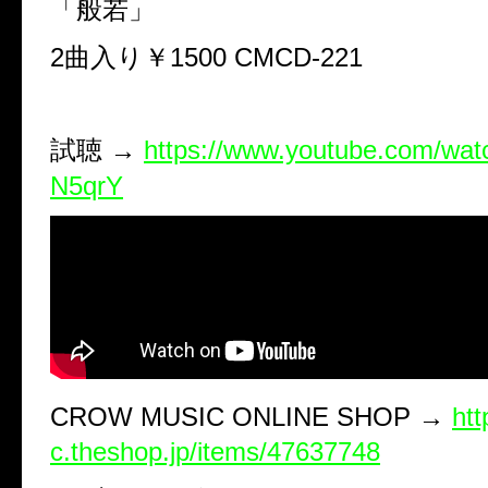
「般若」
2曲入り￥1500 CMCD-221
試聴 →
https://www.youtube.com/w
N5qrY
CROW MUSIC ONLINE SHOP →
htt
c.theshop.jp/items/47637748