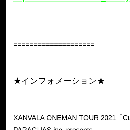
====================
★インフォメーション★
XANVALA ONEMAN TOUR 2021
「
Cu
PARAGUAS inc. presents