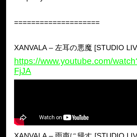
====================
XANVALA –
左耳の悪魔
[STUDIO LI
https://www.youtube.com/watc
FjJA
XANVALA –
雨声に帰す
[STUDIO LI