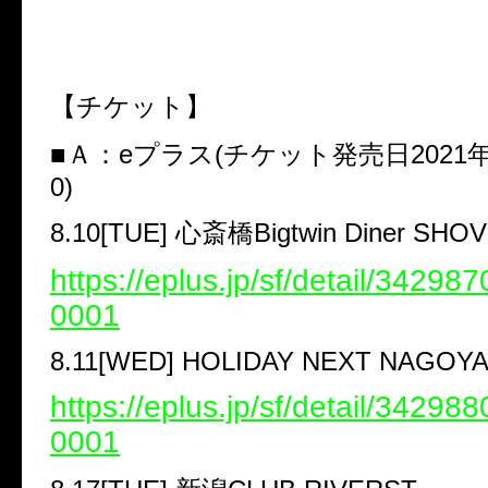
【チケット】
■
Ａ：
e
プラス
(
チケット発売日
2021
0)
8.10[TUE]
心斎橋
Bigtwin Diner SHO
https://eplus.jp/sf/detail/3429
0001
8.11[WED] HOLIDAY NEXT NAGOY
https://eplus.jp/sf/detail/3429
0001