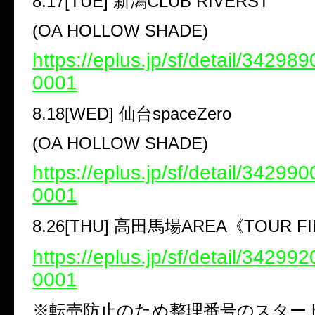
8.17[TUE]
新潟
CLUB RIVERST
(OA HOLLOW SHADE)
https://eplus.jp/sf/detail/3429
0001
8.18[WED]
仙台
spaceZero
(OA HOLLOW SHADE)
https://eplus.jp/sf/detail/3429
0001
8.26[THU]
高田馬場
AREA
《
TOUR FI
https://eplus.jp/sf/detail/3429
0001
※
転売防止のため整理番号のスター