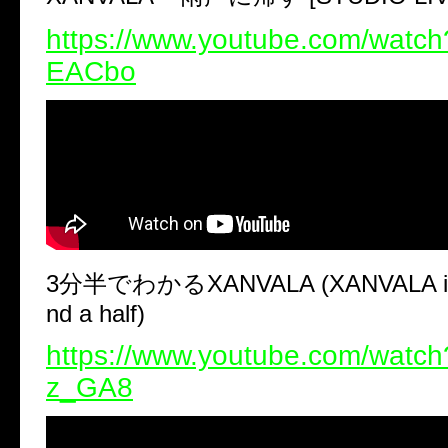
https://www.youtube.com/watc
EACbo
3
分半でわかる
XANVALA (XANVALA in
nd a half)
https://www.youtube.com/wat
z_GA8