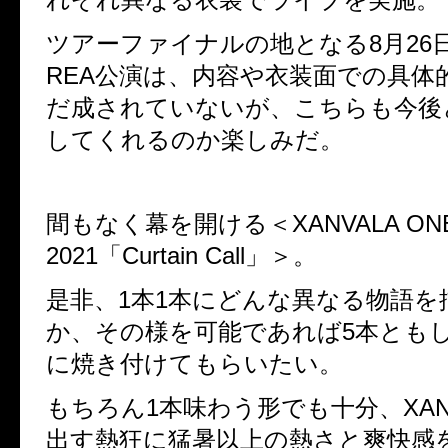
ツアーファイナルの地となる
8
月
26
REA
公演は、内容や衣装面での具体
だ成されていないが、こちらも今後
してくれるのか楽しみだ。
間もなく幕を開ける＜
XANVALA ON
2021
「
Curtain Call
」＞。
是非、
1
本
1
本にどんな異なる物語を
か、その様を可能であれば
5
本とも
に焼き付けてもらいたい。
もちろん
1
本味わう形でも十分、
XA
出す熱狂に猛暑以上の熱さと爽快感