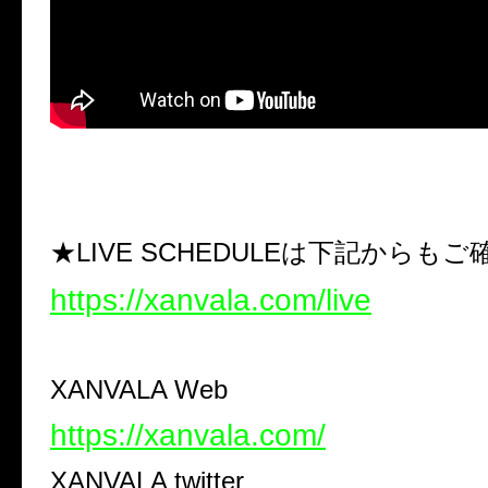
★LIVE SCHEDULEは下記からも
https://xanvala.com/live
XANVALA Web
https://xanvala.com/
XANVALA twitter