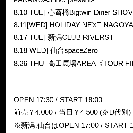
8.10[TUE]
心斎橋
Bigtwin Diner SHO
8.11[WED] HOLIDAY NEXT NAGOY
8.17[TUE]
新潟
CLUB RIVERST
8.18[WED]
仙台
spaceZero
8.26[THU]
高田馬場
AREA
《
TOUR FI
OPEN 17:30 / START 18:00
前売￥
4,000 /
当日￥
4,500 (
※
D
代別
)
※
新潟
,
仙台は
OPEN 17:00 / START 1