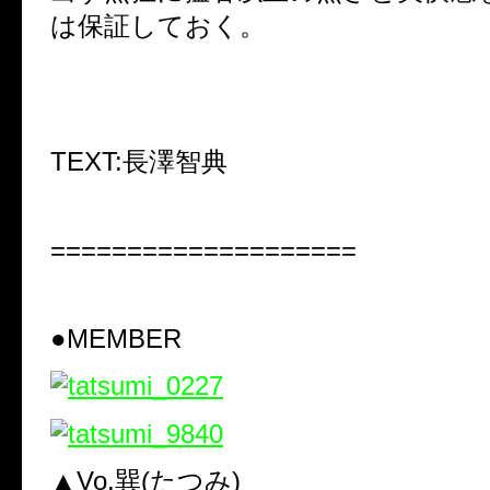
は保証しておく。
TEXT:
長澤智典
====================
●MEMBER
▲Vo.巽(たつみ)