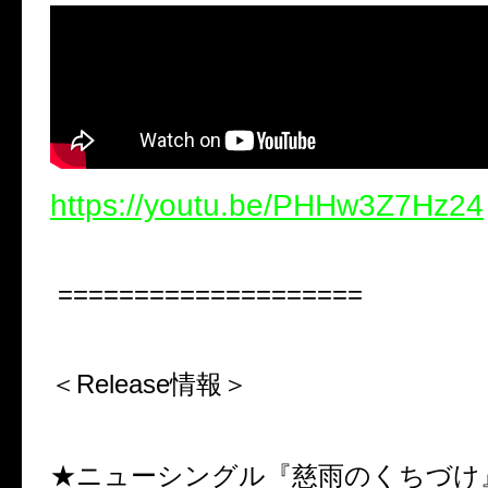
https://youtu.be/PHHw3Z7Hz24
====================
＜
Release
情報＞
★ニューシングル『慈雨のくちづけ