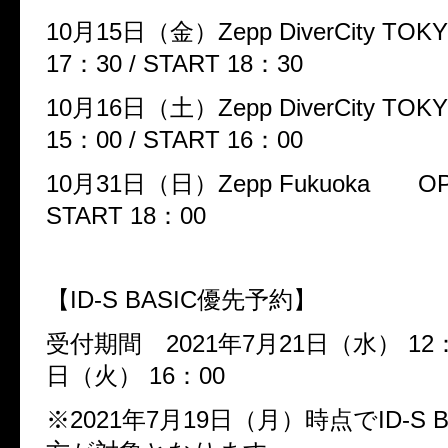
10
月
15
日（金）
Zepp DiverCity TOK
17
：
30 / START 18
：
30
10
月
16
日（土）
Zepp DiverCity TOK
15
：
00 / START 16
：
00
10
月
31
日（日）
Zepp Fukuoka
OP
START 18
：
00
【
ID-S BASIC
優先予約】
受付期間
2021
年
7
月
21
日（水）
12
日（火）
16
：
00
※
2021
年
7
月
19
日（月）時点で
ID-S 