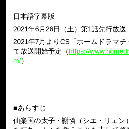
日本語字幕版
2021
年
6
月
26
日（土）第
1
話先行放送
2021
年
7
月より
CS
「ホームドラマチ
て放送開始予定（
https://www.homed
m/
）
——————————-
■あらすじ
仙楽国の太子・謝憐（シエ・リェン