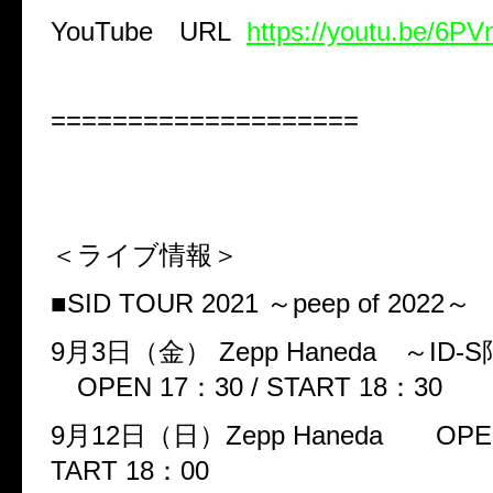
YouTube
URL
https://youtu.be/6PV
====================
＜ライブ情報＞
■
SID TOUR 2021
～
peep of 2022
～
9
月
3
日（金）
Zepp Haneda
～
ID-S
OPEN 17
：
30 / START 18
：
30
9
月
12
日（日）
Zepp Haneda
OPE
TART 18
：
00