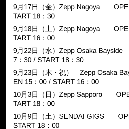
9
月
17
日（金）
Zepp Nagoya
OPE
TART 18
：
30
9
月
18
日（土）
Zepp Nagoya
OPE
TART 16
：
00
9
月
22
日（水）
Zepp Osaka Bayside
7
：
30 / START 18
：
30
9
月
23
日（木・祝）
Zepp Osaka Ba
EN 15
：
00 / START 16
：
00
10
月
3
日（日）
Zepp Sapporo
OPE
TART 18
：
00
10
月
9
日（土）
SENDAI GIGS
OP
START 18
：
00