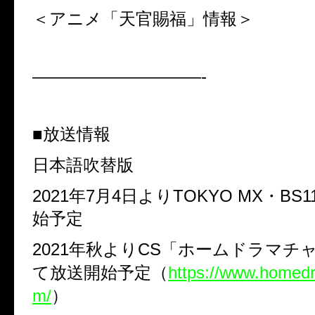
＜アニメ「天官賜福」情報＞
——————————-
■放送情報
日本語吹替版
2021
年
7
月
4
日より
TOKYO MX
・
BS1
始予定
2021
年秋より
CS
「ホームドラマチ
て放送開始予定（
https://www.homed
m/
）