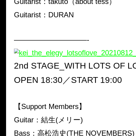
Guitarist
：
takuto
（
about tess
）
Guitarist
：
DURAN
——————————-
2nd STAGE_WITH LOTS OF L
OPEN 18:30
／
START 19:00
【
Support Members
】
Guitar
：結生
(
メリー
)
Bass
：高松浩史
(THE NOVEMBERS)