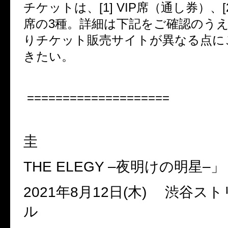
チケットは、
[1] VIP
席（通し券）、
[
席の
3
種。詳細は下記をご確認のう
りチケット販売サイトが異なる点に
きたい。
====================
圭
THE ELEGY –
夜明けの明星
–
」
2021
年
8
月
12
日
(
木
)
渋谷スト
ル