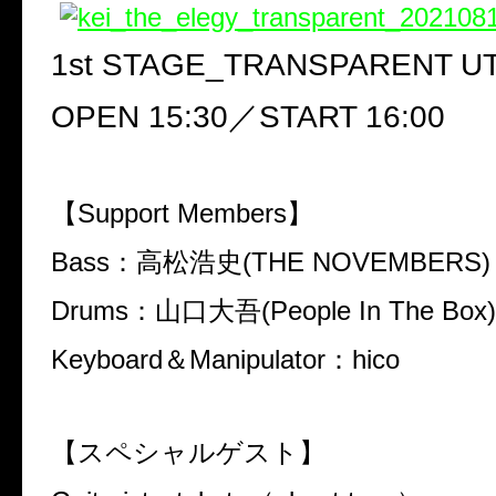
1st STAGE_TRANSPARENT UT
OPEN 15:30
／
START 16:00
【
Support Members
】
Bass
：高松浩史
(THE NOVEMBERS)
Drums
：山口大吾
(People In The Box)
Keyboard
＆
Manipulator
：
hico
【スペシャルゲスト】