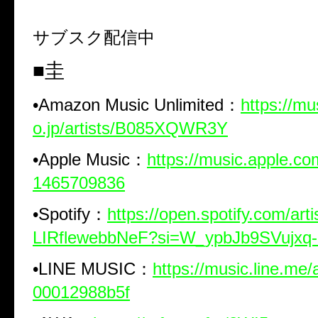
サブスク配信中
■圭
•
Amazon Music Unlimited
：
https://m
o.jp/artists/B085XQWR3Y
•
Apple Music
：
https://music.apple.com
1465709836
•
Spotify
：
https://open.spotify.com/art
LIRflewebbNeF?si=W_ypbJb9SVujx
•
LINE MUSIC
：
https://music.line.me/
00012988b5f