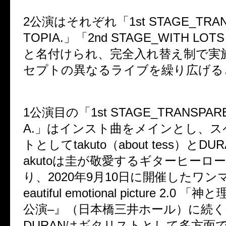
2
公演はそれぞれ「
1st STAGE_TRA
TOPIA.
」「
2nd STAGE_WITH LOTS
と名付けられ、完全入れ替え制で実
セプトの異なるライブを繰り広げる
1
公演目の「
1st STAGE_TRANSPAR
A.
」はインスト曲をメインとし、ス
トとして
takuto
（
about tess
）と
DUR
akuto
は圭が敬愛するギターヒーロ
り、
2020
年
9
月
10
日に開催したワン
eautiful emotional picture 2.0
「神と
公演
–
』（日本橋三井ホール）に続く
DURAN
はギタリストとして多方面