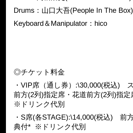
Drums
：山口大吾
(People In The Box)
Keyboard
＆
Manipulator
：
hico
◎チケット料金
・
VIP
席（通し券）
:\30,000(
税込
)
ス
前方
(2
列
)
指定席・花道前方
(2
列
)
指定
※ドリンク代別
・
S
席
(
各
STAGE):\14,000(
税込
)
前方
典付
*
※ドリンク代別