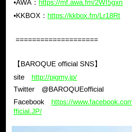
•
AWA
：
https://mf.awa.fm/2WI5gxn
•
KKBOX
：
https://kkbox.fm/Lr18Rt
====================
【
BAROQUE official SNS
】
site
http://pigmy.jp/
Twitter
@BAROQUEofficial
Facebook
https://www.facebook.
fficial.JP/