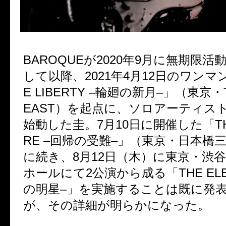
BAROQUE
が
2020
年
9
月に無期限活
して以降、
2021
年
4
月
12
日のワンマ
E LIBERTY –
輪廻の新月
–
」（東京・
EAST
）を起点に、ソロアーティス
始動した圭。
7
月
10
日に開催した「
T
RE –
回帰の受難
–
」（東京・日本橋
に続き、
8
月
12
日（木）に東京・渋
ホールにて
2
公演から成る「
THE EL
の明星
–
」を実施することは既に発
が、その詳細が明らかになった。