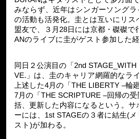
みならず、近年はシンガーソングラ
の活動も活発化。圭とは互いにリス
盟友で、３⽉
28
⽇には京都・磔磔で
AN
のライブに圭がゲスト参加した
同日２公演目の「
2nd STAGE_WITH
VE.
」は、圭のキャリア網羅的なラ
上述した
4
月の「
THE LIBERTY –
輪
7
月の「
THE SCRIPTURE –
回帰の受
括、更新した内容になるという。サ
ーには、
1st STAGE
の３者に結生
(
メ
スト
)
が加わる。