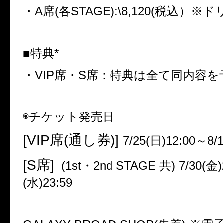
・
A
席
(
各
STAGE):\8,120(
税込）※ド
■特典
*
・
VIP
席・
S
席：特典は全て同内容を
◉チケット発売日
[VIP
席
(
通し券
)]
7/25(
日
)12:00
～
8/1
[S
席
]
(1st
・
2nd STAGE
共
) 7/30(
金
(
水
)23:59