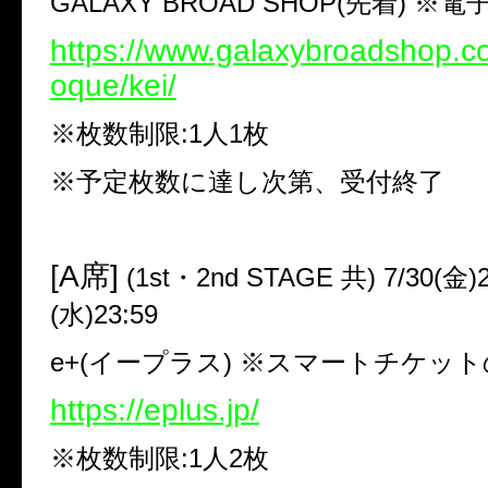
GALAXY BROAD SHOP(
先着
)
※電
https://www.galaxybroadshop.co
oque/kei/
※枚数制限
:1
人
1
枚
※予定枚数に達し次第、受付終了
[A
席
]
(1st
・
2nd STAGE
共
) 7/30(
金
)
(
水
)23:59
e+(
イープラス
)
※スマートチケット
https://eplus.jp/
※枚数制限
:1
人
2
枚