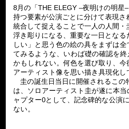
8
月の「
THE ELEGY –
夜明けの明星
–
持つ要素が公演ごとに分けて表現さ
統合して捉えることで一人の人間・
浮き彫りになる、重要な一日となる
しい」と思う色の絵の具をまずは全
てみるような、いわば礎の確認を終
かもしれない。何色を選び取り、今
アーティスト像を思い描き具現化し
圭の誕生日当日に開催されるこの
は、ソロアーティスト圭が遂に本当
ャプター
0
として、記念碑的な公演
ない。