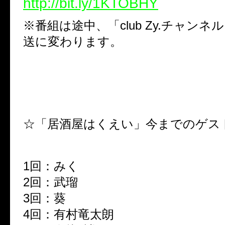
http://bit.ly/1KTOBHY
※番組は途中、「club Zy.チャン
送に変わります。
☆「居酒屋はくえい」今までのゲス
1
回：みく
2
回：武瑠
3
回：葵
4
回：有村竜太朗