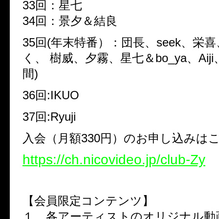
33
回：星七
34
回：景夕＆結良
35
回
(
年末特番）：団長、
seek
、栄喜
く、 樹威、夕霧、星七＆
bo_ya
、
Aiji
間
)
36
回
:IKUO
37
回
:Ryuji
入会（月額330円）のお申し込みは
https://ch.nicovideo.jp/club-Zy
【会員限定コンテンツ】
１．各アーティストのオリジナル動