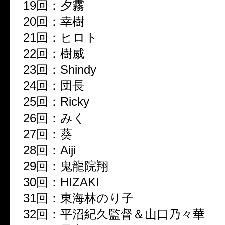
19
回：夕霧
20
回：幸樹
21
回：ヒロト
22
回：樹威
23
回：
Shindy
24
回：団長
25
回：
Ricky
26
回：みく
27
回：葵
28
回：
Aiji
29
回：鬼龍院翔
30
回：
HIZAKI
31
回：東海林のり子
32
回：平沼紀久監督＆山口乃々華