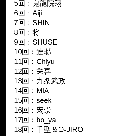
5
回：鬼龍院翔
6
回：
Aiji
7
回：
SHIN
8
回：将
9
回：
SHUSE
10
回：逹瑯
11
回：
Chiyu
12
回：栄喜
13
回：九条武政
14
回：
MiA
15
回：
seek
16
回：宏崇
17
回：
bo_ya
18
回：千聖＆
O-JIRO