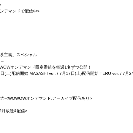
.–
デマンドで配信中>
ュアル系主義」スペシャル
.–
OWオンデマンド限定番組を毎週1名ずつ公開！
日(土)配信開始 MASASHI ver. / 7月17日(土)配信開始 TERU ver. / 7月24
イブ><WOWOWオンデマンド:アーカイブ配信あり>
ion <9月放送&配信>