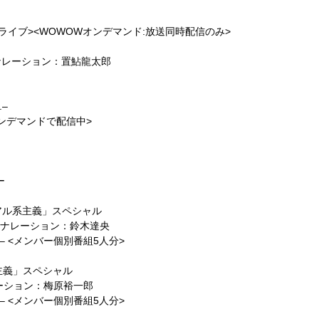
n
OWライブ><WOWOWオンデマンド:放送同時配信のみ>
IN ナレーション：置鮎龍太郎
.–
デマンドで配信中>
ー
ュアル系主義」スペシャル
. ナレーション：鈴木達央
r.– <メンバー個別番組5人分>
系主義」スペシャル
ナレーション：梅原裕一郎
r.– <メンバー個別番組5人分>