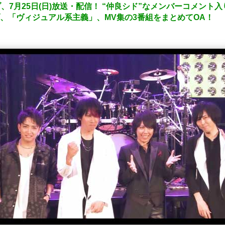
゙、7月25日(日)放送・配信！ “仲良シド”なメンバーコメント入
゙、「ヴィジュアル系主義」、MV集の3番組をまとめてOA！