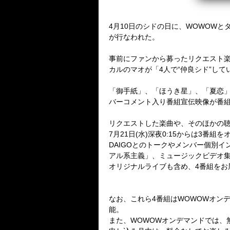
4月10日のシドの日に、WOWOWとタッグ
が行なわれた。
事前にファンから募ったリクエスト楽曲
カルのマオが「4人で“仲良シド
「御手紙」、「ほうき星」、「夏恋」、「
バーコメント入り番組宣伝映像が番
リクエストした楽曲や、そのほかの聴き
7月21日(水)深夜0:15からは3番組
DAIGOとのトークやメンバー個別イ
アル系主義」、ミュージックビデ
オリジナルライブも含め、4番組をお
なお、これら4番組はWOWOWオンデマ
能。
また、WOWOWオンデマンドでは