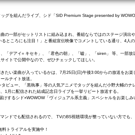
を組んだライブ、シド「SID Premium Stage presented by
の一部がセットリストに組み込まれ、番組ならではのステージ演出や
”しているところにも注目！」と番組宣伝映像でコメントしている通り、4人
デアイ= キセキ」、「君色の朝」、「嘘」、「siren」 等、一部放送
組サイトで公開中なので、ぜひチェックしてほしい。
たい楽曲が入っているかは、7月25日(日)午後3:00からの放送をお楽
をオールナイト放送。
ンタビュー、「黒執事」等の人気アニメでタッグを組んだ小野大輔のナレ
オ集、1月に配信された結成記念日ライブを一挙リピート放送する。
届けするシド×WOWOW「ヴィジュアル系主義」スペシャルをお楽しみ
ンドでも配信されるので、 TVのBS視聴環境が整っていない方でも、
、無料トライアルを実施中！