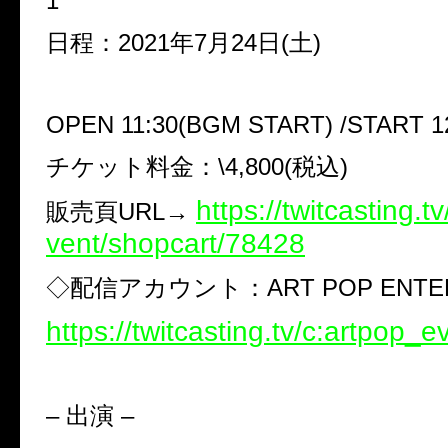
1
日程：
2021
年
7
月
24
日
(
土
)
OPEN 11:30(BGM START) /START 1
チケット料金：
\4,800(
税込
)
https://twitcasting.t
販売頁
URL
→
vent/shopcart/78428
◇
配信アカウント：
ART POP ENTE
https://twitcasting.tv/c:artpop_e
–
出演
–