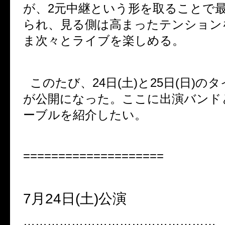
が、
2
元中継という形を取ることで
られ、見る側は高まったテンション
ま次々とライブを楽しめる。
このたび、
24
日
(
土
)
と
25
日
(
日
)
のタ
が公開になった。ここに出演バンド
ーブルを紹介したい。
====================
7
月
24
日
(
土
)
公演
…………………………………………