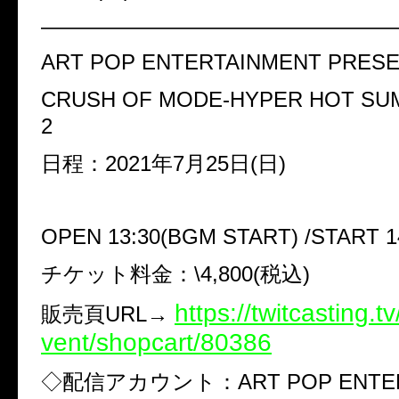
――――――――――――――――
ART POP ENTERTAINMENT PRES
CRUSH OF MODE-HYPER HOT SUM
2
日程：
2021
年
7
月
25
日
(
日
)
OPEN 13:30(BGM START) /START 1
チケット料金：
\4,800(
税込
)
https://twitcasting.t
販売頁
URL
→
vent/shopcart/80386
◇
配信アカウント：
ART POP ENTE