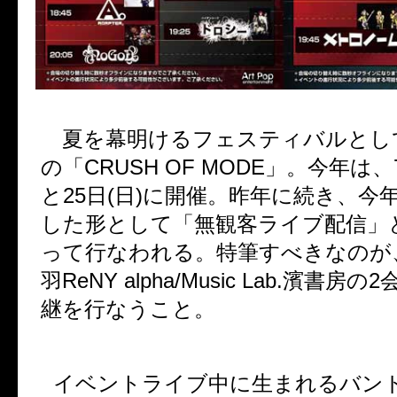
夏を幕明けるフェスティバルとし
の「
CRUSH OF MODE
」。今年は、
と
25
日
(
日
)
に開催。昨年に続き、今
した形として「無観客ライブ配信」
って行なわれる。特筆すべきなのが
羽
ReNY alpha/Music Lab.
濱書房の
2
継を行なうこと。
イベントライブ中に生まれるバン