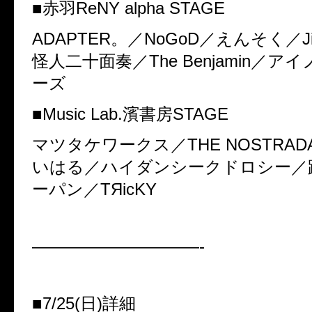
■
赤羽
ReNY alpha STAGE
ADAPTER
。／
NoGoD
／えんそく／
J
怪人二十面奏／
The Benjamin
／アイ
ーズ
■
Music Lab.
濱書房
STAGE
マツタケワークス／
THE NOSTRAD
いはる／ハイダンシークドロシー／
ーパン／
TЯicKY
——————————-
■
7/25(
日
)
詳細