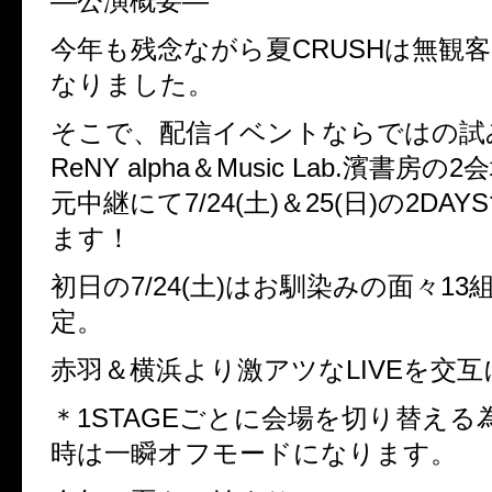
―
公演概要―
今年も残念ながら夏
CRUSH
は無観客
なりました。
そこで、配信イベントならではの試
ReNY alpha
＆
Music Lab.
濱書房の
2
会
元中継にて
7/24(
土
)
＆
25(
日
)
の
2DAYS
ます！
初日の
7/24(
土
)
はお馴染みの面々
13
定。
赤羽＆横浜より激アツな
LIVE
を交互
＊
1STAGE
ごとに会場を切り替える
時は一瞬オフモードになります。