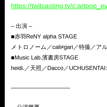
https://twitcasting.tv/c:artpop_e
–
出演
–
■
赤羽
ReNY alpha STAGE
メトロノーム／
cali≠gari
／特撮／ア
■
Music Lab.
濱書房
STAGE
heidi.
／天照／
Dacco
／
UCHUSENTAI
——————————-