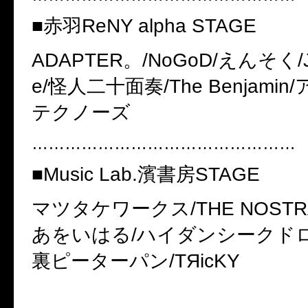
■
赤羽
ReNY alpha STAGE
ADAPTER
。
/NoGoD/
えんそく
/
e/
怪人二十面奏
/The Benjamin/
テクノーズ
…………………………………………
■
Music Lab.
濱書房
STAGE
マツタケワークス
/THE NOST
あをいはる
/
ハイダンシークド
裏ピーターパン
/TЯicKY