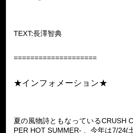
TEXT:
長澤智典
====================
★インフォメーション★
夏の風物詩ともなっている
CRUSH 
PER HOT SUMMER-
、
今年は
7/24(