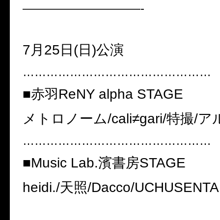
——————————-
7
月
25
日
(
日
)
公演
…………………………………………
■
赤羽
ReNY alpha STAGE
メトロノーム
/cali≠gari/
特撮
/
ア
…………………………………………
■
Music Lab.
濱書房
STAGE
heidi./
天照
/Dacco/UCHUSENTA