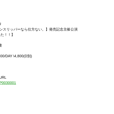
U
アカツキ/トランスリッパーなら仕方ない。】発売記念主催公演
みた！！】
蘭
00/DAY \4,800(D別)
URL
1-P0030001