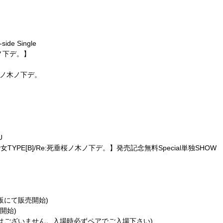
ide Single
木ノ下デ。】
死垂桜ノ木ノ下デ。
U
【Re:少女TYPE[B]/Re:死垂桜ノ木ノ下デ。】発売記念無料Special単独SHOW
後物販にて販売開始)
売開始)
約はございません。入場時必ずペアでご入場下さい)