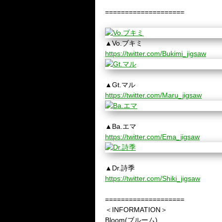
====================
▲Vo.ブキミ
https://twitter.com/Bukimi_jigsaw
▲Gt.マル
https://twitter.com/Maru_jigsaw
▲Ba.エマ
https://twitter.com/Ema_jigsaw
▲Dr.詩季
https://twitter.com/Shiki_jigsaw
====================
＜INFORMATION＞
Bloom(ブルーム)