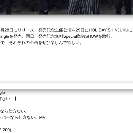
ngleを7月28日にリリース、発売記念主催公演を29日にHOLIDAY SHINJUK
e Singleを発売、同日、発売記念無料Special単独SHOWを敢行。
ので、それぞれの企画をぜひ楽しんで欲しい。
gle
方ない。】
パーなら仕方ない。
スリッパーなら仕方ない。MV
,200)