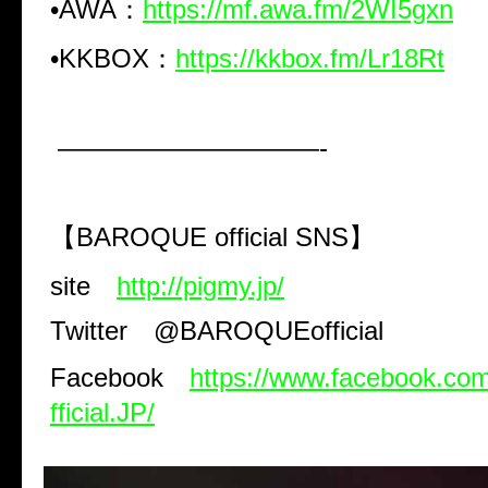
•
AWA
：
https://mf.awa.fm/2WI5gxn
•
KKBOX
：
https://kkbox.fm/Lr18Rt
——————————-
【
BAROQUE official SNS
】
site
http://pigmy.jp/
Twitter
@BAROQUEofficial
Facebook
https://www.facebook.
fficial.JP/