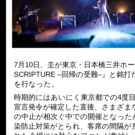
7
月
10
日、圭が東京・日本橋三井ホ
SCRIPTURE –
回帰の受難
–
』と銘打
を行なった。
時期的にはあいにく東京都での
4
度
宣言発令が確定した直後、さまざま
の中止が相次ぐ中での開催となった
染防止対策がとられ、客席の間隔が