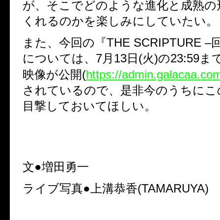
が、そこでどのような進化と成熟の
くれるのかを楽しみにしていたい。
また、今回の『
THE SCRIPTURE –
については、
7
月
13
日
(
火
)
の
23:59
ま
映像が公開
(
https://admin.galacaa.co
されているので、是非今のうちにこ
目撃しておいてほしい。
文●増田勇一
ライブ写真●上溝恭香
(TAMARUYA)