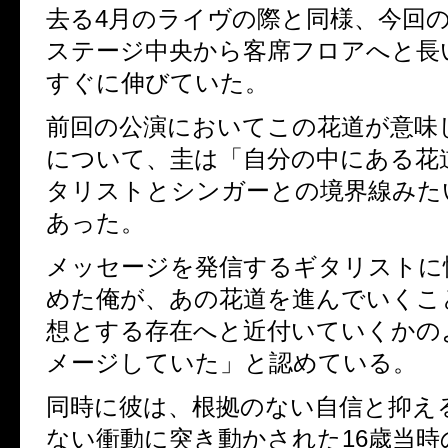
去る
4
月のライヴの際と同様、今回
ステージ中央から客席フロアへと長
すぐに伸びていた。
前回の公演においてこの花道が意味
について、圭は「自分の中にある花
タリストとシンガーとの境界線みた
あった。
メッセージを発信するギタリストに
めた俺が、あの花道を進んでいくこ
想とする存在へと近付いていくかの
メージしていた」と認めている。
同時に彼は、根拠のない自信と抑え
ない衝動に突き動かされた
16
歳当時