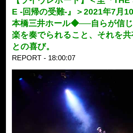
【ライヴレポート】＜圭『THE S
E -回帰の受難-』＞2021年7月
本橋三井ホール◆──自らが信
楽を奏でられること、それを共
との喜び。
REPORT - 18:00:07