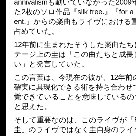
annivalism
も動いていなかった
2009
た
2
枚のソロ作品『
silk tree.
』『
for a
ent.
』からの楽曲もライヴにおける
占めていた。
12
年前に生まれたそうした楽曲たち
テージ上の圭は「この曲たちと成長
い」と発言していた。
この言葉は、今現在の彼が、
12
年前
確実に具現化できる術を持ち合わせ
覚できていることを意味しているの
と思えた。
そして重要なのは、このライヴが「
圭」のライヴではなく圭自身のライ