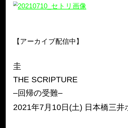
【アーカイブ配信中】
圭
THE SCRIPTURE
–
回帰の受難
–
2021
年
7
月
10
日
(
土
)
日本橋三井