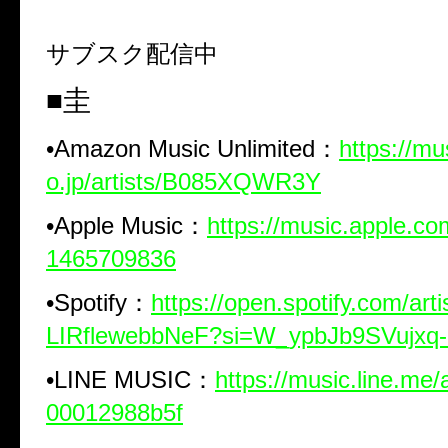
サブスク配信中
■圭
•
Amazon Music Unlimited
：
https://m
o.jp/artists/B085XQWR3Y
•
Apple Music
：
https://music.apple.com
1465709836
•
Spotify
：
https://open.spotify.com/art
LIRflewebbNeF?si=W_ypbJb9SVujx
•
LINE MUSIC
：
https://music.line.me/
00012988b5f