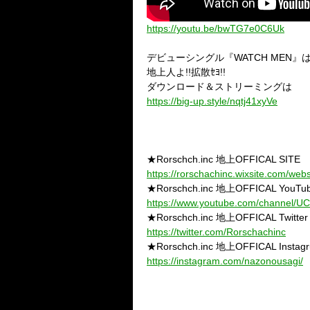
https://youtu.be/bwTG7e0C6Uk
デビューシングル『WATCH MEN
地上人よ!!拡散ｾﾖ!!
ダウンロード＆ストリーミングは
https://big-up.style/nqtj41xyVe
★Rorschch.inc 地上OFFICAL SITE
https://rorschachinc.wixsite.com/webs
★Rorschch.inc 地上OFFICAL YouTu
https://www.youtube.com/channel/
★Rorschch.inc 地上OFFICAL Twitter
https://twitter.com/Rorschachinc
★Rorschch.inc 地上OFFICAL Instag
https://instagram.com/nazonousagi/