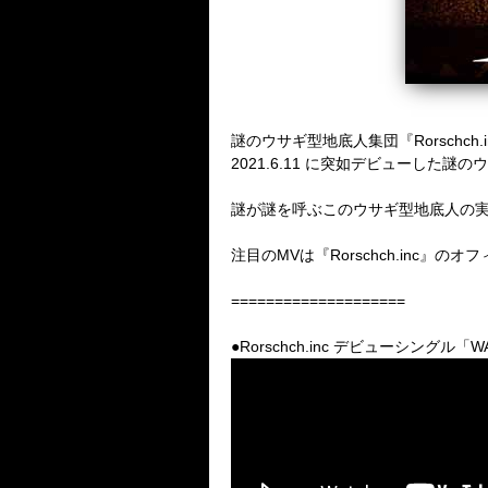
謎のウサギ型地底人集団
『
Rorsch
2021.6.11 に突如デビューした謎
謎が謎を呼ぶこのウサギ型地底人の
注目のMVは
『
Rorschch.inc』の
====================
●Rorschch.inc デビューシングル「WA