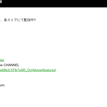
』は、各ストアにて配信中!!
ite
be CHANNEL
UCp68k2rSTlk7sAR_QcHdgow/featured
rum