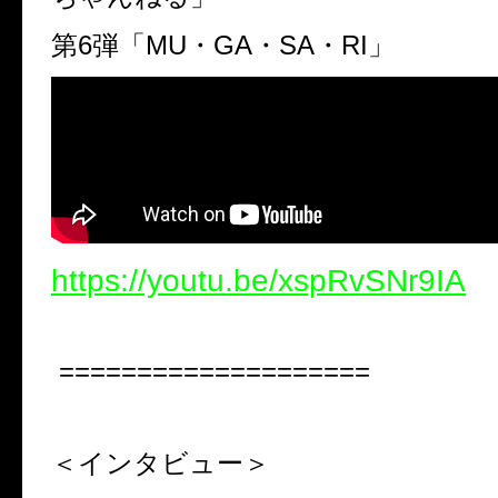
第
6
弾「
MU
・
GA
・
SA
・
RI
」
https://youtu.be/xspRvSNr9IA
====================
＜インタビュー＞