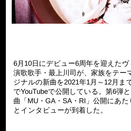
6
月
10
日にデビュー
6
周年を迎えたヴ
演歌歌手・最上川司が、家族をテー
ジナルの新曲を
2021
年
1
月～
12
月ま
で
YouTube
で公開している。第
6
弾と
曲「
MU
・
GA
・
SA
・
RI
」公開にあた
とインタビューが到着した。