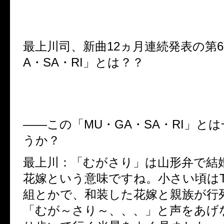
最上川司、新曲
12
ヵ月連続発表の第
6
A
・
SA
・
RI
」とは？？
――この「
MU
・
GA
・
SA
・
RI
」とは
うか？
最上川：「むがさり」は山形弁で結
花嫁という意味ですね。小さい頃は
組とかで、和装した花嫁と親族が行
「むが～さり～、、、」と声をあげ