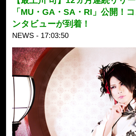
【最上川 司】12ヵ月連続リリ
「MU・GA・SA・RI」公開！
ンタビューが到着！
NEWS - 17:03:50