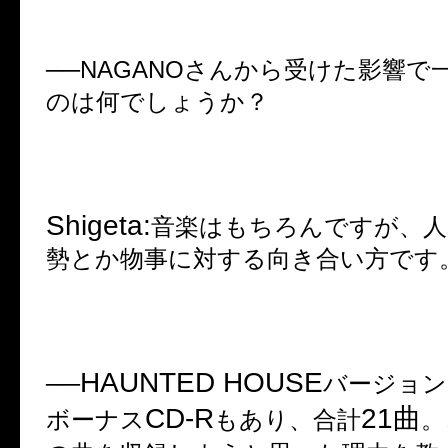
──NAGANO
さんから受けた影響で
のは何でしょうか？
Shigeta:
音楽はもちろんですが、人
勢とか物事に対する向き合い方です
HAUNTED HOUSE
──
バージョン
CD-R
21
曲
ボーナス
もあり、合計
。