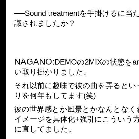
──Sound treatment
を手掛けるに当
識されましたか？
NAGANO:
DEMO
の
2MIX
の状態を
ar
い取り掛かりました。
それ以前に趣味で彼の曲を弄るとい
りを何年もしてます
(
笑
)
彼の世界感とか風景とかなんとなく
イメージを具体化
+
強引にこういう
に直してました。