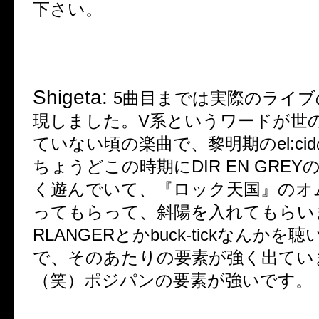
下さい。
Shigeta:
5
曲目までは実際のライブ
現しました。
V
系というワードが世
ていない頃の楽曲で、黎明期の
el:cid
ちょうどこの時期に
DIR EN GREY
く遊んでいて、『ロック天国』のオ
ってもらって、斜陽を入れてもらい
RLANGER
とか
buck-tick
なんかを聴
で、そのあたりの要素が強く出てい
（笑）ポジパンの要素が強いです。