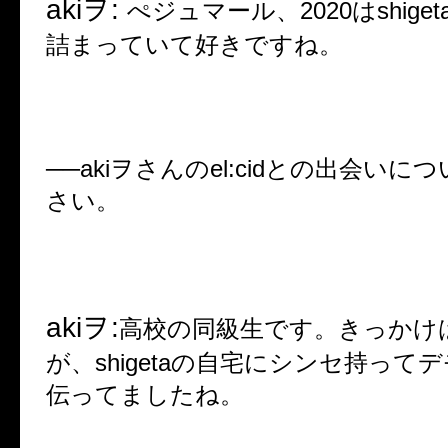
aki
ヲ
:
ぺジュマール、
2020
は
shiget
詰まっていて好きですね。
──aki
ヲさんの
el:cid
との出会いにつ
さい。
aki
ヲ
:
高校の同級生です。きっかけ
が、
shigeta
の自宅にシンセ持ってデ
伝ってましたね。