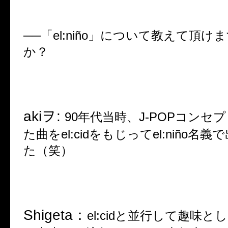
──
「
el:niño
」について教えて頂けま
か？
aki
ヲ
:
90
年代当時、
J-POP
コンセプ
た曲を
el:cid
をもじって
el:niño
名義で
た（笑）
Shigeta
：
el:cid
と並行して趣味とし