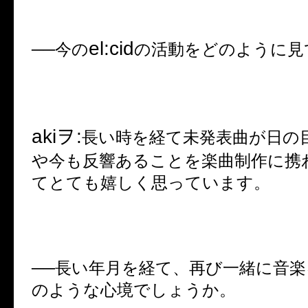
el:cid
──
今の
の活動をどのように見
aki
ヲ
:
長い時を経て未発表曲が日の
や今も反響あることを楽曲制作に携
てとても嬉しく思っています。
──
長い年月を経て、再び一緒に音楽
のような心境でしょうか。