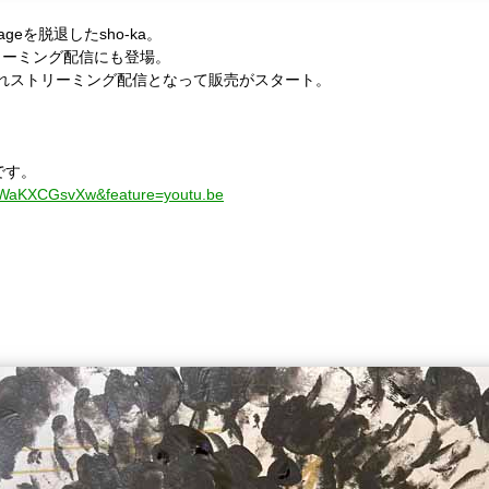
Imageを脱退したsho-ka。
リーミング配信にも登場。
調されストリーミング配信となって販売がスタート。
能です。
wWaKXCGsvXw&feature=youtu.be