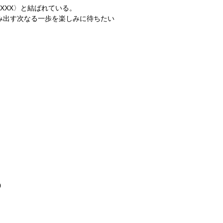
XXXX
〉と結ばれている。
み出す次なる一歩を楽しみに待ちたい
0