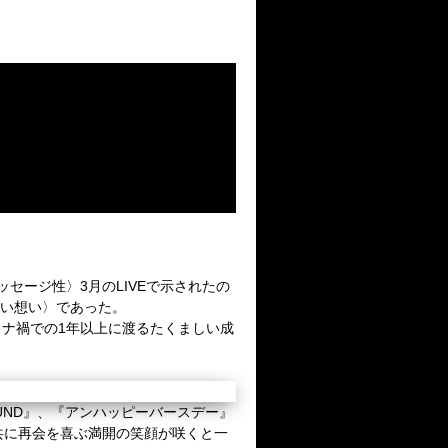
ッセージ性〉
3
月の
LIVE
で示されたの
い想い〉であった。
ロナ禍での
1
年以上に渡るたくましい成
UND
』、『アンハッピーバースデー』
共に再会を喜ぶ満開の笑顔が咲くと一