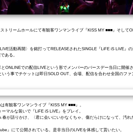
谷ストリームホールにて有観客ワンマンライブ『
KISS MY
■■■』そして
O
LIVE
活動再開〉を銘打って
RELEASE
された
SINGLE
『
LiFE iS LiVE
』の
演である。
客と
ONLINE
での配信
LIVE
という形でメンバーのバースデー当日に開催
という事でチケットは即日
SOLD OUT
、会場、配信を合わせ全国のファ
のは有観客ワンマンライブ『
KISS MY
■■■』。
ォーマルな装いで『
LiFE iS LiVE
』をプレイ。
o.
春が語りかけ、〈君に会いにいかなくちゃ、傷だらけになって、汚れ
ube
』にて公開されている。是非当日の
LIVE
を体感して貰いたい。