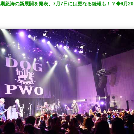
21年下半期怒涛の新展開を発表、7月7日には更なる続報も！？◆6月