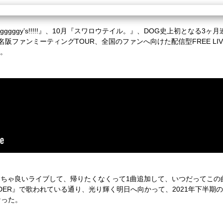
gggggy
’
s!!!!!
』、
10
月『スワロウテイル。』、
DOG
史上初となる
3
ヶ月
名阪ファンミーティング
TOUR
、全国のファンへ向けた配信型
FREE LI
。
くちゃ良いライブして、帰りたくなくって
1
曲追加して、いつだってこの
DER
』で歌われている通り、光り輝く明日へ向かって、
2021
年下半期の
なった。