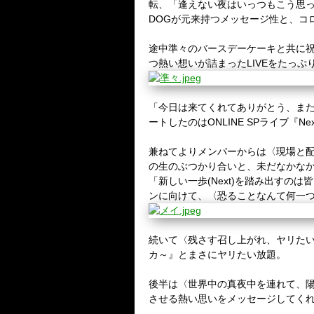
転、「逢えない夜はいっつもこう思
DOG
が元来持つメッセージ性と、コ
途中準々のバースデーケーキと共に
つ熱い想いが詰まった
LIVE
をたっぷ
「今日は来てくれてありがとう、ま
ートしたのは
ONLINE SP
ライブ『
Nex
兼ねてよりメンバーからは〈現場と
の生のぶつかり合いと、未だなかな
「新しい一歩
(Next)
を踏み出すのは皆
ンに向けて、〈恐ることなんて何一
続いて〈残さす召し上がれ、ヤリた
カ～』とまさにヤリたい放題。
後半は〈世界中の真夜中を連れて、
させる熱い思いをメッセージしてく