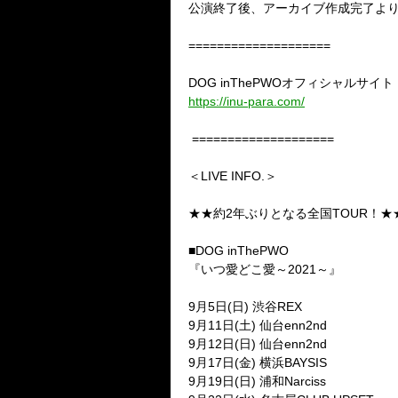
公演終了後、アーカイブ作成完了よ
====================
DOG inThePWO
オフィシャルサイト
https://inu-para.com/
====================
＜LIVE
INFO.＞
★★約
2
年ぶりとなる全国
TOUR！★
■DOG inThePWO
『いつ愛どこ愛～
2021
～』
9
月
5
日
(
日
)
渋谷
REX
9
月
11
日
(
土
)
仙台
enn2nd
9
月
12
日
(
日
)
仙台
enn2nd
9
月
17
日
(
金
)
横浜
BAYSIS
9
月
19
日
(
日
)
浦和
Narciss