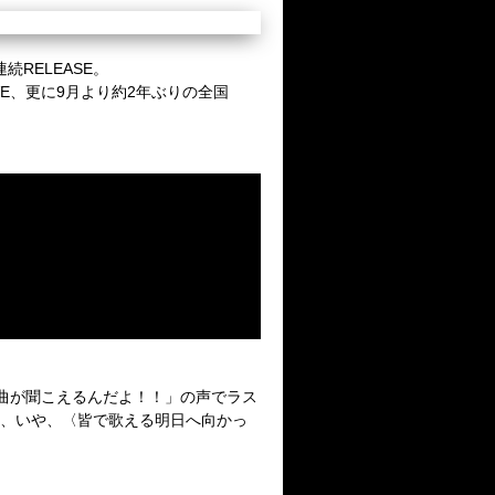
連続
RELEASE
。
VE
、更に
9
月より約
2
年ぶりの全国
曲が聞こえるんだよ！！」の声でラス
、いや、〈皆で歌える明日へ向かっ