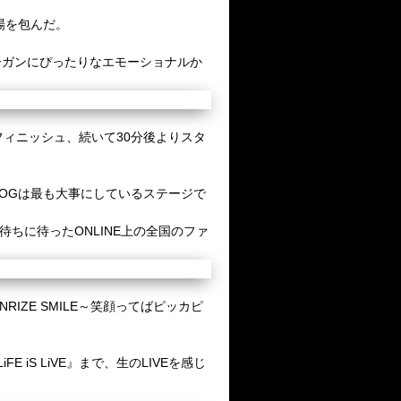
場を包んだ。
ーガンにぴったりなエモーショナルか
フィニッシュ、続いて
30
分後よりスタ
OG
は最も大事にしているステージで
。
待ちに待った
ONLINE
上の全国のファ
NRIZE SMILE
～笑顔ってばピッカピ
LiFE iS LiVE
』まで、生の
LIVE
を感じ