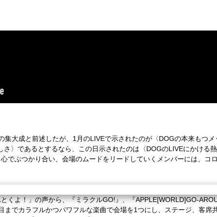
の集大成と前述したが、
1
月の
LIVE
で示されたのが〈
DOG
の本来もつメ
しさ〉であるとするなら、この日示されたのは〈
DOG
の
LIVE
にかける熱
と心でぶつかり合い、会場のムードをリードしていくメンバーには、コ
れとくよ！」の声から、『ミラクル
GO!
』、『
APPLE[WORLD]GO-ARO
目までカラフルかつパワフルな楽曲で会場を
1
つにし、ステージ、客席