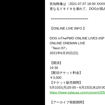
告知映像は〈
2021.07.07.18:00 XXX
更なるドキドキを連れて、
DOG
が踏
====================
【
ONLINE LIVE INFO.
】
DOG inThePWO ONLINE LIVES
♯
SP
ONLINE ONEMAN LIVE
『
Next iS?
』
2021
年
6
月
20
日
(
日
)
【開演】
19:30
【配信チケット料金】
￥
3,000
【チケット販売期間】
5
月
10
日
(
月
)20:00
～
6
月
23
日
(
水
)20:0
https://www.galacaa.com/concert/205
【アーカイブ視聴期間】