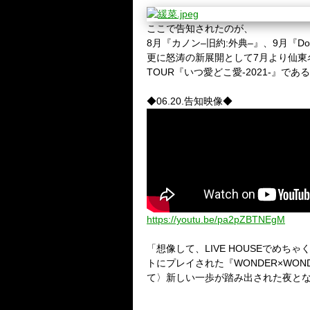
ここで告知されたのが、
8
月『カノン
–
旧約
:
外典
–
』、
9
月『
Do
更に怒涛の新展開として
7
月より仙東
TOUR
『いつ愛どこ愛
-2021-
』である
◆
06.20.
告知映像◆
https://youtu.be/pa2pZBTNEgM
「想像して、
LIVE HOUSE
でめちゃ
トにプレイされた『
WONDER
×
WON
て〉新しい一歩が踏み出された夜と