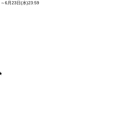
り～
6
月
23
日
(
水
)23:59
★