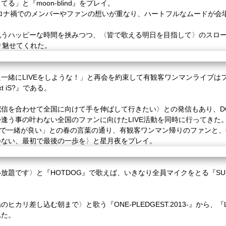
ってる」と『
moon-blind
』をプレイ。
ロナ禍でのメンバーやファンの想いが重なり、ハートフルなムードが会
祝うハッピーな時間を挟みつつ、〈皆で歌える明日を目指して〉のスロ
り魅せてくれた。
た一緒に
LIVE
をしような！」と再会を約束して有観客ワンマンライブは
t iS?
』である。
配信を合わせて全国に向けて手を伸ばして行きたい〉との発信もあり、
D
か逢う事の叶わない全国のファンに向けた
LIVE
活動を同時に行ってきた
で一緒が良い」との春の言葉の通り、有観客ワンマン帰りのファンと、
つない、最初で最後の一歩を〉と星月夜をプレイ。
い放題です〉と『
HOTDOG
』で歌えば、いきなり全員マイクをとる『
SU
陽のヒカリ差し込む朝まで〉と歌う『
ONE-PLEDGEST.2013-
』から、『
れた。