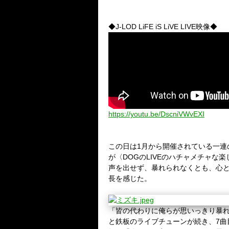
◆
J-LOD LiFE iS LiVE LIVE
映像◆
https://youtu.be/DscniVWvEXI
この日は
1
月から開催されている一連
が〈
DOG
の
LIVE
のハチャメチャな楽
声を出せず、暴れられなくとも、心
長を感じた。
「皆の代わりに俺らが思いっきり暴
と鉄板のライブチューンが続き、
7
曲