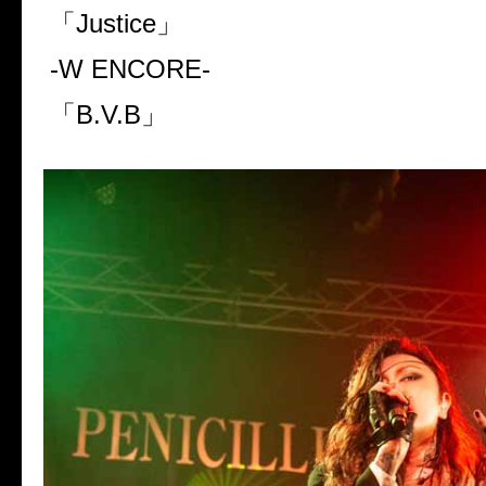
「
Justice
」
-W ENCORE-
「
B.V.B
」