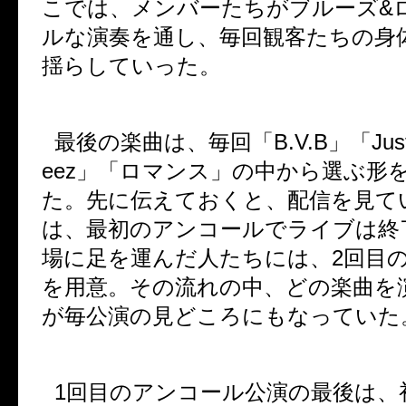
こでは、メンバーたちがブルーズ
&
ルな演奏を通し、毎回観客たちの身
揺らしていった。
最後の楽曲は、毎回「
B.V.B
」「
Jus
eez
」「ロマンス」の中から選ぶ形
た。先に伝えておくと、配信を見て
は、最初のアンコールでライブは終
場に足を運んだ人たちには、
2
回目
を用意。その流れの中、どの楽曲を
が毎公演の見どころにもなっていた
1
回目のアンコール公演の最後は、