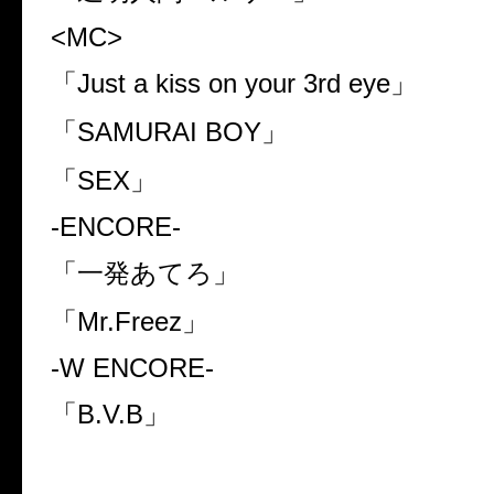
<MC>
「
Just a kiss on your 3rd eye
」
「
SAMURAI BOY
」
「
SEX
」
-ENCORE-
「一発あてろ」
「
Mr.Freez
」
-W ENCORE-
「
B.V.B
」