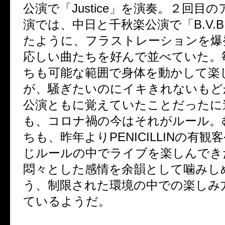
公演で「
Justice
」を演奏。２回目の
演では、中日と千秋楽公演で「
B.V.B
たように、フラストレーションを爆
応しい曲たちを好んで並べていた。
ちも可能な範囲で身体を動かして楽
が、騒ぎたいのにイキきれないもど
公演ともに覚えていたことだったに
も、コロナ禍の今はそれがルール。
ちも、昨年より
PENICILLIN
の有観客
じルールの中でライブを楽しんでき
悶々とした感情を余韻として噛みし
う、制限された環境の中での楽しみ
ているようだ。