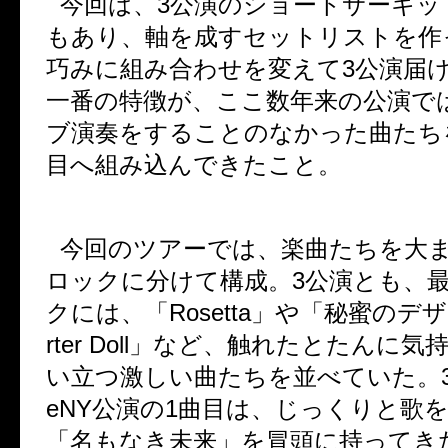
今回は、
3
公演のショートサーキッ
もあり、軸を成すセットリストを作
巧みに組み合わせを変えて
3
公演届
一番の特徴が、ここ数年来の公演で
ブ演奏をすることのなかった曲たち
目へ組み込んできたこと。
今回のツアーでは、楽曲たちを大
ロックに分けて構成。
3
公演とも、
クには、「
Rosetta
」や「秘蜜のデザ
rter Doll
」など、触れたとたんに気
い立つ激しい曲たちを並べていた。
eNY
公演の
1
曲目は、じっくりと歌
「名もなき未来」を冒頭に持ってき