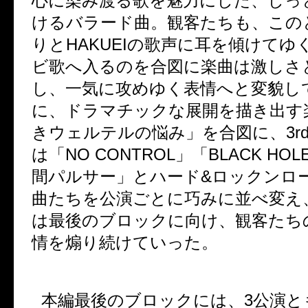
心に染み渡る歌を魅力にした、しっ
けるバラード曲。観客たちも、この
りと
HAKUEI
の歌声に耳を傾けてゆ
ビ歌へ入るのを合図に楽曲は激しさ
し、一気に攻めゆく表情へと変貌し
に、ドラマチックな展開を描き出す
きウェルテルの悩み」を合図に、
3r
は「
NO CONTROL
」「
BLACK HOL
間パルサー」とハード
&
ロックンロ
曲たちを公演ごとに巧みに並べ変え
は最後のブロックに向け、観客たち
情を煽り続けていった。
本編最後のブロックには、
3
公演と