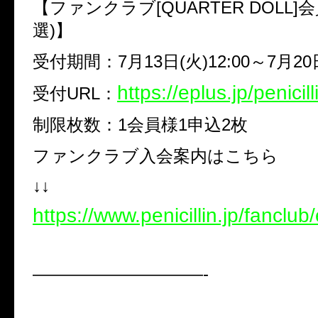
【ファンクラブ
[QUARTER DOLL]
会
選
)
】
受付期間：
7
月
13
日
(
火
)12:00
～
7
月
20
https://eplus.jp/penici
受付
URL
：
制限枚数：
1
会員様
1
申込
2
枚
ファンクラブ入会案内はこちら
↓↓
https://www.penicillin.jp/fanclub
——————————-