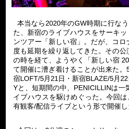
本当なら
2020
年の
GW
時期に行な
た、新宿のライブハウスをサーキッ
ンツアー「新しい宿」。だが、コロ
度も延期を繰り返してきた。その公
の時を経て、ようやく「新しい宿
20
て開催に漕ぎ着けることが出来た。
宿
LOFT/5
月
21
日・新宿
BLAZE/5
月
22
Y
と、短期間の中、
PENICILLIN
は一
イブハウスを駆けめぐった。今回は
有観客
/
配信ライブという形で開催し