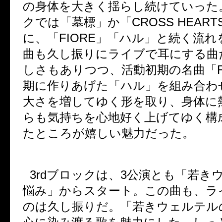
の身体を大きく揺らし続けていった
クでは「墓標」か「
CROSS HEART
に、「
FIORE
」「ハル」と続く流れ
曲も久し振りにライブで耳にする曲
しさもありつつ、活動初期の名曲「
期に作りあげた「ハル」を組み合わ
大さを増してゆく形を取り、身体に
らも気持ちを心地好く上げてゆく構
たところが嬉しい魅力だった。
3rd
ブロックは、
3
公演とも「若き
悩み」からスタート。この曲も、ラ
のは久し振りだ。「若きウェルテル