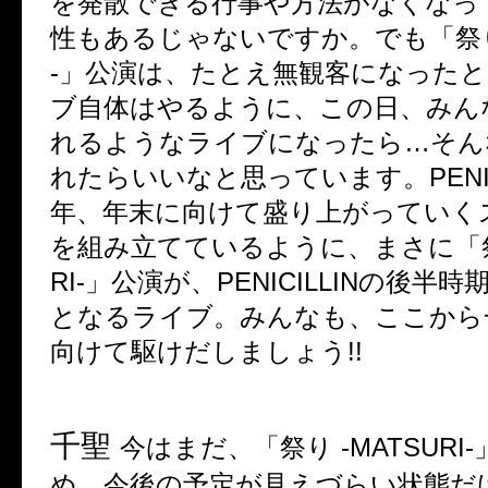
を発散できる行事や方法がなくなっ
性もあるじゃないですか。でも「祭
-
」公演は、たとえ無観客になった
ブ自体はやるように、この日、みん
れるようなライブになったら
…
そん
れたらいいなと思っています。
PENI
年、年末に向けて盛り上がっていく
を組み立てているように、まさに「
RI-
」公演が、
PENICILLIN
の後半時
となるライブ。みんなも、ここから
向けて駆けだしましょう
!!
千聖
今はまだ、「祭り
-MATSURI-
め、今後の予定が見えづらい状態だ