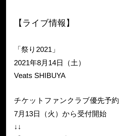
【ライブ情報】
「祭り
2021
」
2021
年
8
月
14
日（土）
Veats SHIBUYA
チケットファンクラブ優先予約
7
月
13
日（火）から受付開始
↓↓