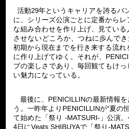
活動
29
年というキャリアを誇るバ
に、シリーズ公演ごとに定番からレ
な組み合わせを作り上げ、見ている
させないどころか、つねに歩んでき
初期から現在までを行き来する流れ
に作り上げてゆく。それが、
PENICI
ブの楽しさであり、毎回観てもけっ
い魅力になっている。
最後に、
PENICILLIN
の最新情報を
う。一昨年より
PENICILLIN
が
“
夏の
て始めた「祭り
-MATSURI-
」公演。
4
日に
Veats SHIBUYA
で「祭り
-MATS