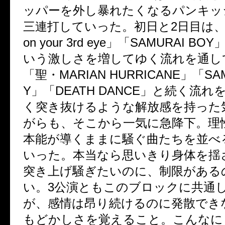
ッパーを外し暴れたくなるパンキッ
三連打していった。初日と
2
日目は
on your 3rd eye
」「
SAMURAI BOY
いう激しさを増してゆく流れを通し
「聖・
MARIAN HURRICANE
」「
SA
Y
」「
DEATH DANCE
」と続く流れ
く突き抜けるような解放感を持った
がらも、そこから一気に急降下。理
本能が導くままに騒ぐ曲たちを並べ
いった。本当なら思いきり身体を揺
突き上げ騒ぎたいのに、制限がある
い。
3
公演ともこのブロックに共通
が、感情は昂り続けるのに発散でき
もどかしさを覚えること。こんなに