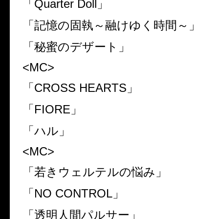
「
Quarter Doll
」
「記憶の固執～融けゆく時間～」
「秘蜜のデザート」
<MC>
「
CROSS HEARTS
」
「
FIORE
」
「ハル」
<MC>
「若きウェルテルの悩み」
「
NO CONTROL
」
「透明人間パルサー」