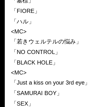
「墓標」
「
FIORE
」
「ハル」
<MC>
「若きウェルテルの悩み」
「
NO CONTROL
」
「
BLACK HOLE
」
<MC>
「
Just a kiss on your 3rd eye
」
「
SAMURAI BOY
」
「
SEX
」