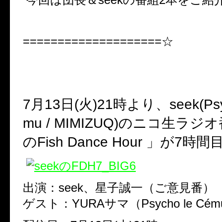
====================☆
7
月
13
日
(
火
)21
時より、
seek(Ps
mu / MIMIZUQ)
のニコ生ラジオ
の
Fish Dance Hour
」が
7
時間
出演：
seek
、星子誠一（ご意見番）
ゲスト：
YURA
サマ（
Psycho le Cém