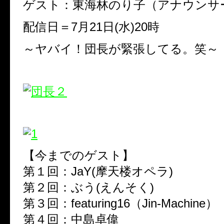
ゲスト：
東海林のり子（アナウンサ
配信日＝
7
月
21
日
(
水
)20
時
～ヤバイ！団長が緊張してる。笑～
【今までのゲスト】
第１回：
JaY(
摩天楼オペラ
)
第２回：ぶう
(
えんそく
)
第３回：
featuring16
（
Jin-Machine
）
第４回：中島卓偉