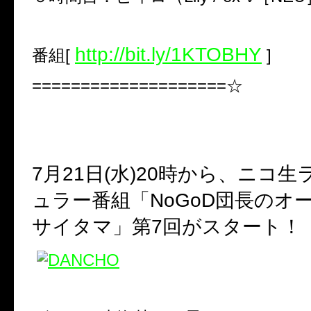
http://bit.ly/1KTOBHY
番組[
]
====================☆
7
月
21
日
(
水
)20
時から、ニコ生
ュラー番組「
NoGoD
団長のオ
サイタマ」第
7
回がスタート！