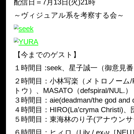
配信日＝
7
月
13
日
(
火
)21
時
～ヴィジュアル系を考察する会～
【今までのゲスト】
１時間目
:seek
、星子誠一（御意見番
２時間目：小林写楽（メトロノーム
トウ）、
MASATO
（
defspiral/NUL.
）
３時間目：
aie(deadman/the god and d
４時間目：
HIRO(La’cryma Christi)
、
５時間目：東海林のり子
(
アナウンサ
６時間目：
ヒィロ（
Lily /
ex-
ν
［
NEU