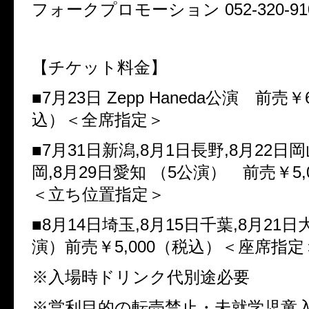
フォークプロモーション
052-320-91
【チケット料金】
■
7
月
23
日
Zepp Haneda
公演 前売￥
込）＜全席指定＞
■
7
月
31
日新潟
,8
月
1
日長野
,8
月
22
日岡
岡
,8
月
29
日愛知
（
5
公演） 前売￥
5,
＜立ち位置指定＞
■
8
月
14
日埼玉
,8
月
15
日千葉
,8
月
21
日
演）前売￥
5,000
（税込）＜座席指定
※入場時ドリンク代別途必要
※営利目的の転売禁止・未就学児童