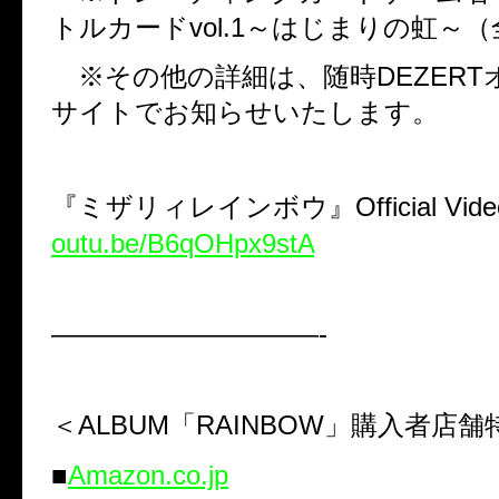
トルカード
vol.1
～はじまりの虹～（
※その他の詳細は、随時
DEZERT
サイトでお知らせいたします。
『ミザリィレインボウ』
Official Vi
outu.be/B6qOHpx9stA
——————————-
＜
ALBUM
「
RAINBOW
」購入者店舗
■
Amazon.co.jp