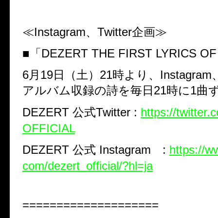
≪
Instagram
、
Twitter
企画≫
■「
DEZERT THE FIRST LYRICS O
6
月
19
日（土）
21
時より、
Instagram
アルバム収録の詩を毎日
21
時に
1
曲
DEZERT
公式
Twitter :
https://twitte
OFFICIAL
DEZERT
公式
Instagram
:
https://w
com/dezert_official/?hl=ja
====================