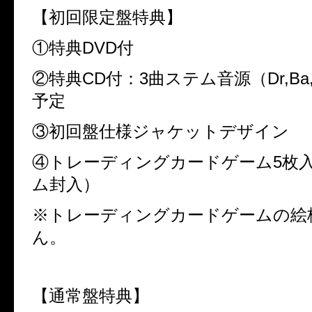
【初回限定盤特典】
①特典
DVD
付
②特典
CD
付：
3
曲ステム音源（
Dr,Ba
予定
③初回盤仕様ジャケットデザイン
④トレーディングカードゲーム
5
枚
ム封入）
※トレーディングカードゲームの絵
ん。
【通常盤特典】