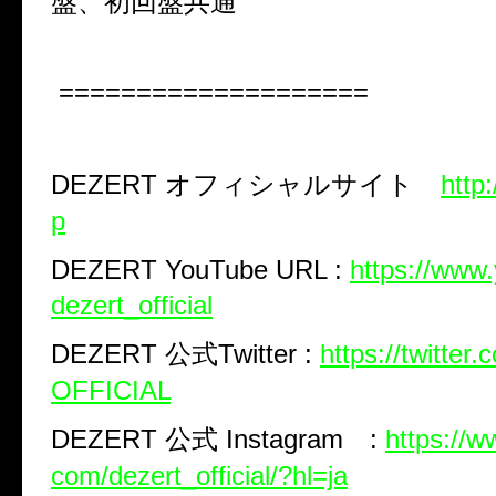
盤、初回盤共通
====================
DEZERT
オフィシャルサイト
http
p
DEZERT YouTube URL :
https://www
dezert_official
DEZERT
公式
Twitter :
https://twitte
OFFICIAL
DEZERT
公式
Instagram
:
https://w
com/dezert_official/?hl=ja