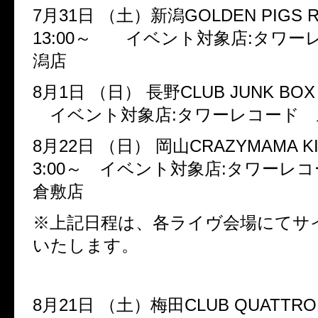
7
月
31
日
（土）新潟
GOLDEN PIGS 
13:00
～ イベント対象店
:
タワー
潟店
8
月
1
日
（日）
長野
CLUB JUNK BOX
イベント対象店
:
タワーレコード 
8
月
22
日
（日）
岡山
CRAZYMAMA K
3:00
～ イベント対象店
:
タワーレコ
倉敷店
※上記日程は、各ライヴ会場にてサ
いたします。
8
月
21
日
（土）梅田
CLUB QUATTRO