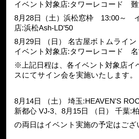
イベント対象店
:
タワーレコード 難
8
月
28
日（土）浜松窓枠
13:00
～ 
店
:
浜松
Ash-LD’50
8
月
29
日
（日）
名古屋ボトムライ
イベント対象店
:
タワーレコード 名
※上記日程は、各イベント対象店イ
スにてサイン会を実施いたします。
8
月
14
日
（土）
埼玉
:HEAVEN’S RO
新都心
VJ-3
、
8
月
15
日
（日）
千葉
:
の両日はイベント実施の予定はござ