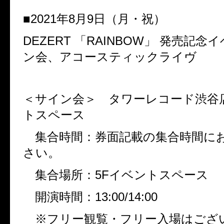
■
2021
年
8
月
9
日（月・祝）
DEZERT
「
RAINBOW
」
発売記念イ
ン会、アコースティックライヴ
＜サイン会＞ タワーレコード渋谷
トスペース
集合時間：券面記載の集合時間に
さい。
集合場所：
5F
イベントスペース
開演時間：
13:00/14:00
※フリー観覧・フリー入場はござ