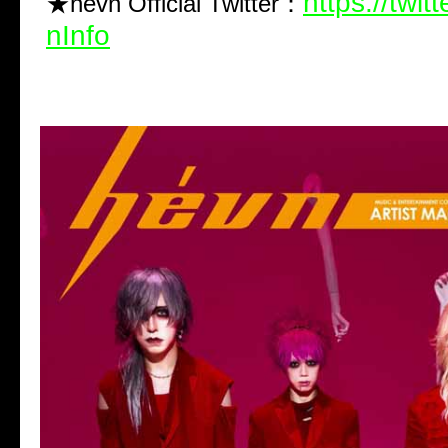
https://twi
★hevn Official Twitter：
nInfo