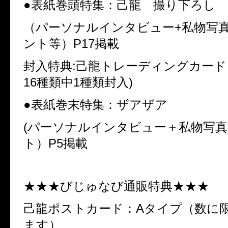
●表紙巻頭特集：己龍 撮り下ろし
（パーソナルインタビュー
+
私物写
ント等）
P17
掲載
封入特典
:
己龍トレーディングカード
16
種類中
1
種類封入
)
●表紙巻末特集：ザアザア
(
パーソナルインタビュー＋私物写真
ト）
P5
掲載
★★★びじゅなび通販特典★★★
己龍ポストカード：Aタイプ（数に
ます）