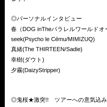
◎パーソナルインタビュー
春（
DOG inThe
パラレルワールドオ
seek(Psycho le Cému/MIMIZUQ)
真緒
(The THIRTEEN/Sadie)
幸樹
(
ダウト
)
夕霧
(DaizyStripper)
◎鬼桜★激突
!!
ツアーへの意気込