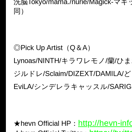
洗脳Tokyo/mama./nurié/Magick-
マギ
同）
◎
Pick Up Artist
（
Q
＆
A
）
Lynoas/NINTH/
キラワレモノ
/
蘭
/
ひま
ジルドレ
/Sclaim/DIZEXT/DAMILA/
ど
EviLA/
シンデレラキャッスル
/SARIG
http://hevn-in
★hevn Official HP：