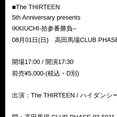
■The THIRTEEN
5th Anniversary presents
IKKIUCHI-
拾参番勝負
–
08
月
01
日
(
日
)
高田馬場
CLUB PHAS
開場
17:00 /
開演
17:30
前売
¥5,000-(
税込・
D
別
)
出演：
The THIRTEEN /
ハイダンシ