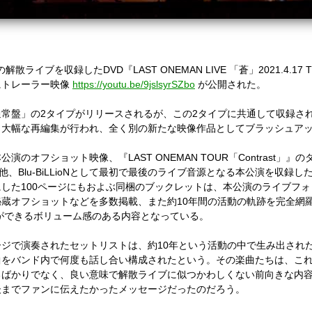
の解散ライブを収録した
DVD
『
LAST ONEMAN LIVE
「蒼」
2021.4.17 
にトレーラー映像
https://youtu.be/9jslsyrSZbo
が公開された。
通常盤」の
2
タイプがリリースされるが、この
2
タイプに共通して収録さ
ら大幅な再編集が行われ、全く別の新たな映像作品としてブラッシュア
本公演のオフショット映像、『
LAST ONEMAN TOUR
「
Contrast
」』の
他、
Blu-BiLLioN
として最初で最後のライブ音源となる本公演を収録し
にした
100
ページにもおよぶ同梱のブックレットは、本公演のライブフォ
秘蔵オフショットなどを多数掲載、また約
10
年間の活動の軌跡を完全網
ができるボリューム感のある内容となっている。
ージで演奏されたセットリストは、約
10
年という活動の中で生み出され
曲をバンド内で何度も話し合い構成されたという。その楽曲たちは、こ
るばかりでなく、良い意味で解散ライブに似つかわしくない前向きな内
後までファンに伝えたかったメッセージだったのだろう。