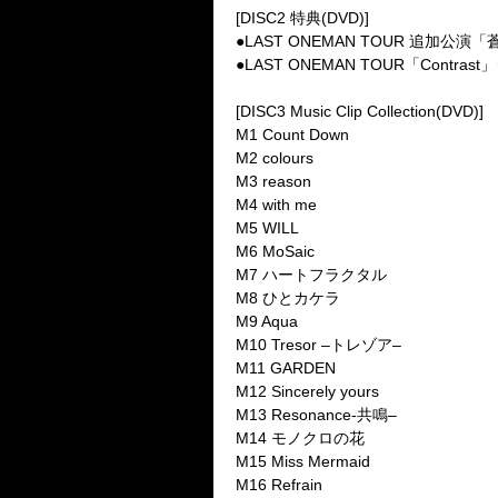
[DISC2
特典
(DVD)]
●
LAST ONEMAN TOUR
追加公演「
●
LAST ONEMAN TOUR
「
Contrast
」
[DISC3 Music Clip Collection(DVD)]
M1 Count Down
M2 colours
M3 reason
M4 with me
M5 WILL
M6 MoSaic
M7
ハートフラクタル
M8
ひとカケラ
M9 Aqua
M10 Tresor –
トレゾア
–
M11 GARDEN
M12 Sincerely yours
M13 Resonance-
共鳴
–
M14
モノクロの花
M15 Miss Mermaid
M16 Refrain