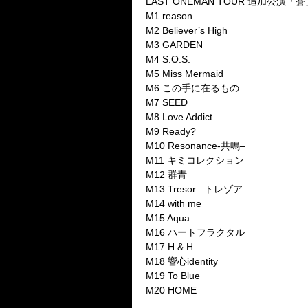
LAST ONEMAN TOUR
追加公演「蒼
M1 reason
M2 Believer
’
s High
M3 GARDEN
M4 S.O.S.
M5 Miss Mermaid
M6
この手に在るもの
M7 SEED
M8 Love Addict
M9 Ready?
M10 Resonance-
共鳴
–
M11
キミコレクション
M12
群青
M13 Tresor –
トレゾア
–
M14 with me
M15 Aqua
M16
ハートフラクタル
M17 H & H
M18
響心
identity
M19 To Blue
M20 HOME