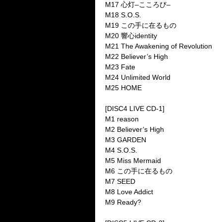
M17
心灯
–
こころび
–
M18 S.O.S.
M19
この手に在るもの
M20
響心
identity
M21 The Awakening of Revolution
M22 Believer
’
s High
M23 Fate
M24 Unlimited World
M25 HOME
[DISC4 LIVE CD-1]
M1 reason
M2 Believer
’
s High
M3 GARDEN
M4 S.O.S.
M5 Miss Mermaid
M6
この手に在るもの
M7 SEED
M8 Love Addict
M9 Ready?