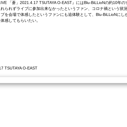
LIVE
「蒼」
2021.4.17 TSUTAYA O-EAST
』には
Blu-BiLLioN
の約
10
年の
入れられずライブに参加出来なかったというファン、コロナ禍という状
イブを会場で体感したというファンにも追体験として、
Blu-BiLLioN
にし
に体感してもらいたい。
17 TSUTAYA O-EAST