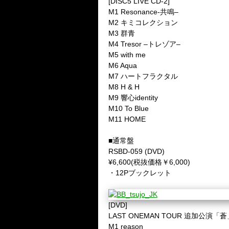
[DISC5 LIVE CD-2]
M1 Resonance-
共鳴
–
M2
キミコレクション
M3
群青
M4 Tresor –
トレゾア
–
M5 with me
M6 Aqua
M7
ハートフラクタル
M8 H & H
M9
響心
identity
M10 To Blue
M11 HOME
■通常盤
RSBD-059 (DVD)
¥6,600(
税抜価格￥
6,000)
・
12P
ブックレット
[DVD]
LAST ONEMAN TOUR
追加公演「蒼
M1 reason