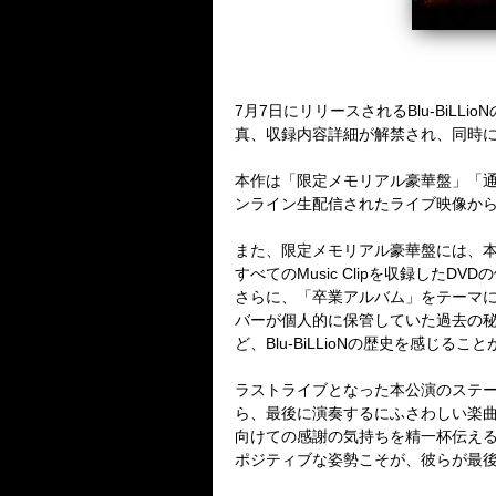
7
月
7
日にリリースされる
Blu-BiLLioN
真、収録内容詳細が解禁され、同時
本作は「限定メモリアル豪華盤」「
ンライン生配信されたライブ映像か
また、限定メモリアル豪華盤には、
すべての
Music Clip
を収録した
DVD
の
さらに、「卒業アルバム」をテーマ
バーが個人的に保管していた過去の
ど、
Blu-BiLLioN
の歴史を感じること
ラストライブとなった本公演のステ
ら、最後に演奏するにふさわしい楽
向けての感謝の気持ちを精一杯伝え
ポジティブな姿勢こそが、彼らが最