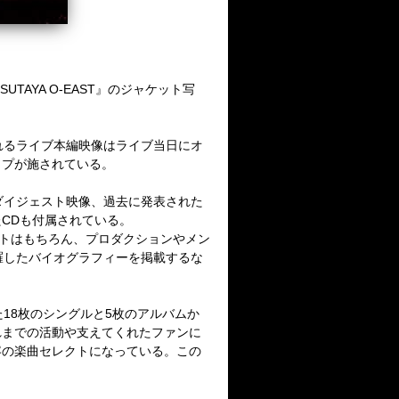
TSUTAYA O-EAST
』のジャケット写
れるライブ本編映像はライブ当日にオ
ップが施されている。
ダイジェスト映像、過去に発表された
た
CD
も付属されている。
トはもちろん、プロダクションやメン
羅したバイオグラフィーを掲載するな
た
18
枚のシングルと
5
枚のアルバムか
れまでの活動や支えてくれたファンに
容の楽曲セレクトになっている。この