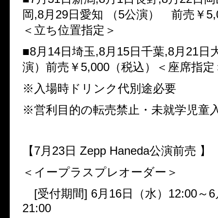
岡
,8
月
29
日愛知
（
5
公演） 前売￥
5,
＜立ち位置指定＞
■
8
月
14
日埼玉
,8
月
15
日千葉
,8
月
21
日
演）前売￥
5,000
（税込）＜座席指定
※入場時ドリンク代別途必要
※営利目的の転売禁止・未就学児童
【
7
月
23
日
Zepp Haneda
公演前売
】
＜イープラスプレオーダー＞
[
受付期間
] 6
月
16
日（水）
12:00
～
6
21:00