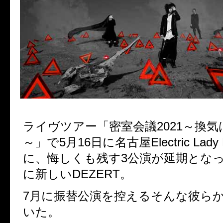
ライヴツアー「密室会議
2021
～換気
～」で
5
月
16
日に名古屋
Electric Lady
に、
悔しくも残す
3
公演が延期とな
に新しい
DEZERT
。
7
月に振替公演を控えるそんな彼ら
いた。