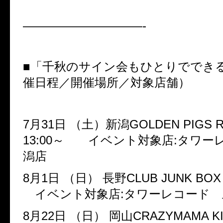
——————————-
■「千秋のサイン会もひとりででき
催日程／開催場所／対象店舗）
7
月
31
日
（土）新潟
GOLDEN PIGS 
13:00
～ イベント対象店
:
タワー
潟店
8
月
1
日
（日）
長野
CLUB JUNK BOX
イベント対象店
:
タワーレコード 
8
月
22
日
（日）
岡山
CRAZYMAMA K