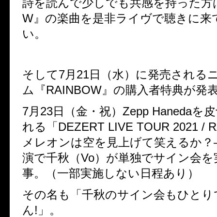
詩を読んで少しでも共感を持った方
W
』の楽曲を是非ライヴで聴きに来
い。
そして
7
月
21
日（水）に発売される
ム『
RAINBOW
』の購入者特典が発
7
月
23
日（金・祝）
Zepp Haneda
を皮
れる
「
DEZERT LIVE TOUR 2021 / 
メレオンは空を見上げて笑えるか？
演で
千秋（
Vo
）が単独でサイン会を
事。（一部実施しない日程あり）
その名も「千秋のサイン会もひとり
ん
!
」。