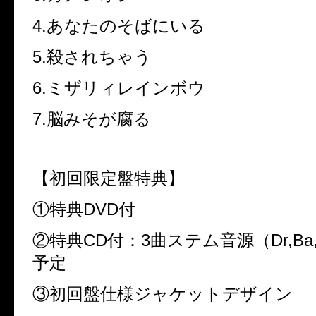
4.
あなたのそばにいる
5.
殺されちゃう
6.
ミザリィレインボウ
7.
脳みそが腐る
【初回限定盤特典】
①特典
DVD
付
②特典
CD
付：
3
曲ステム音源（
Dr,Ba
予定
③初回盤仕様ジャケットデザイン