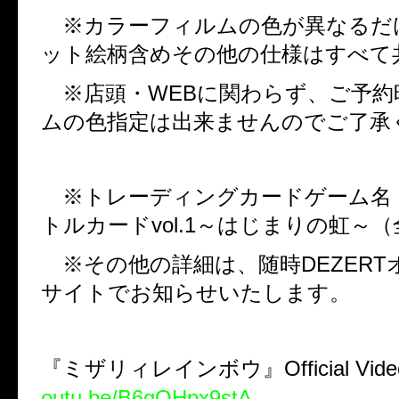
※カラーフィルムの色が異なるだ
ット絵柄含めその他の仕様はすべて
※店頭・
WEB
に関わらず、ご予約
ムの色指定は出来ませんのでご了承
※トレーディングカードゲーム名
トルカード
vol.1
～はじまりの虹～（
※その他の詳細は、随時
DEZERT
サイトでお知らせいたします。
『ミザリィレインボウ』
Official Vi
outu.be/B6qOHpx9stA