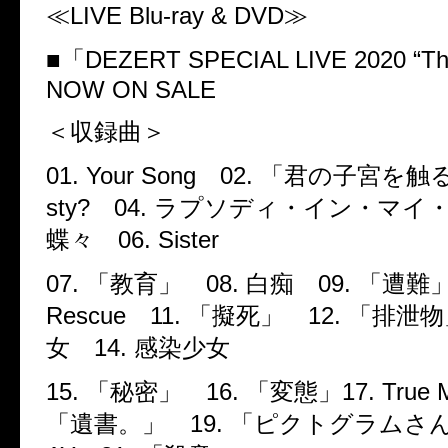
≪
LIVE Blu-ray & DVD
≫
■「
DEZERT SPECIAL LIVE 2020
“
Th
NOW ON SALE
＜収録曲＞
01. Your Song
02.
「君の子宮を
sty?
04.
ラプソディ・イン・マイ
蝶々
06. Sister
07.
「教育」
08.
白痴
09.
「遭難
Rescue
11.
「擬死」
12.
「排泄物
女
14.
感染少女
15.
「秘密」
16.
「変態」
17. True 
「遺書。」
19.
「ピクトグラムさ