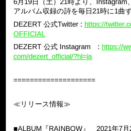
6
月
19
日（土）
21
時より、
Instagram
アルバム収録の詩を毎日
21
時に
1
曲
DEZERT
公式
Twitter :
https://twitte
OFFICIAL
DEZERT
公式
Instagram
:
https://w
com/dezert_official/?hl=ja
====================
≪リリース情報≫
■
ALBUM
『
RAINBOW
』
2021
年
7
月