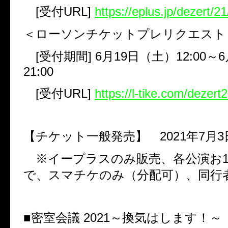
[
受付
URL]
https://eplus.jp/dezert/21
＜ローソンチケットプレリクエスト
[
受付期間
] 6
月
19
日（土）
12:00
～
6
21:00
[
受付
URL]
https://l-tike.com/dezert
【チケット一般発売】
2021
年
7
月
3
※イープラスのみ販売、各公演お
で、スマチケのみ（分配可）、同行
■密室会議
2021
～換気はします！～