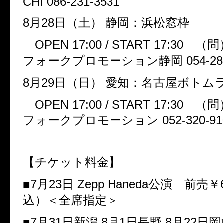
CHI 086-231-3531
8
月
28
日（土）
静岡：浜松窓枠
OPEN 17:00 / START 17:30
（問
フォークプロモーション静岡
054-28
8
月
29
日（日）
愛知：名古屋ボトム
OPEN 17:00 / START 17:30
（問
フォークプロモーション
052-320-91
【チケット料金】
■
7
月
23
日
Zepp Haneda
公演 前売￥
込）＜全席指定＞
■
7
月
31
日新潟
,8
月
1
日長野
,8
月
22
日岡