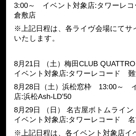
3:00
～ イベント対象店
:
タワーレコ
倉敷店
※上記日程は、各ライヴ会場にてサ
いたします。
8
月
21
日
（土）梅田
CLUB QUATTRO
イベント対象店
:
タワーレコード 難
8
月
28
日（土）浜松窓枠
13:00
～ 
店
:
浜松
Ash-LD’50
8
月
29
日
（日）
名古屋ボトムライ
イベント対象店
:
タワーレコード 名
※上記日程は、各イベント対象店イ