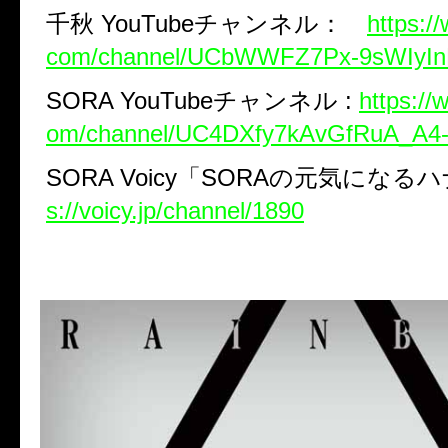
千秋
YouTube
チャンネル：
https:/
com/channel/UCbWWFZ7Px-9sWIyIn
SORA YouTube
チャンネル
:
https://
om/channel/UC4DXfy7kAvGfRuA_A4
SORA Voicy
「
SORA
の元気になるハ
s://voicy.jp/channel/1890