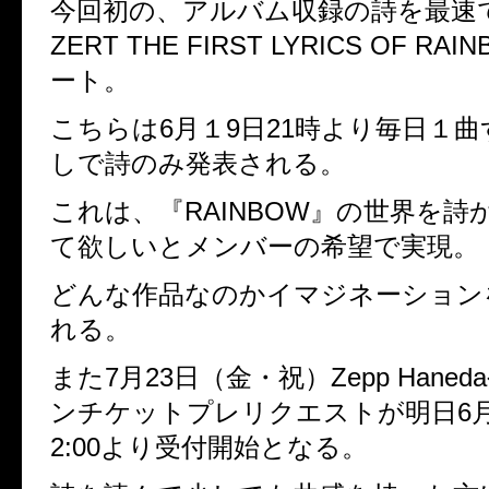
今回初の、アルバム収録の詩を最速
ZERT THE FIRST LYRICS OF RAI
ート。
こちらは
6
月１
9
日
21
時より毎日１曲
しで詩のみ発表される。
これは、『
RAINBOW
』の世界を詩
て欲しいとメンバーの希望で実現。
どんな作品なのかイマジネーション
れる。
また
7
月
23
日（金・祝）
Zepp Haneda
ンチケットプレリクエストが明日
6
2:00
より受付開始となる。