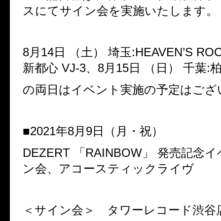
スにてサイン会を実施いたします。
8
月
14
日
（土）
埼玉
:HEAVEN’S RO
新都心
VJ-3
、
8
月
15
日
（日）
千葉
:
の両日はイベント実施の予定はござ
■
2021
年
8
月
9
日（月・祝）
DEZERT
「
RAINBOW
」
発売記念イ
ン会、アコースティックライヴ
＜サイン会＞ タワーレコード渋谷