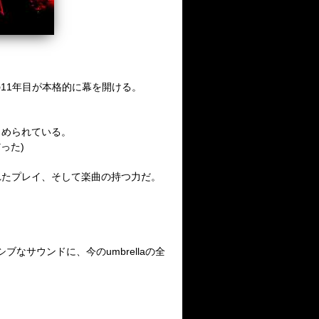
の
11
年目が本格的に幕を開ける。
とめられている。
だった
)
れたプレイ、そして楽曲の持つ力だ。
シブなサウンドに、今の
umbrella
の全