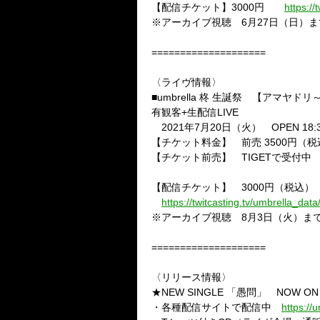
【配信チケット】
3000
円
https://
※アーカイブ視聴
6
月
27
日（日）ま
====================
〈ライヴ情報〉
■
umbrella
柊
生誕祭 【アマヤドリ
有観客
+
生配信
LIVE
2021
年
7
月
20
日（火）
OPEN 18:
【チケット料金】 前売
3500
円（税
【チケット前売】
TIGET
で受付中
【配信チケット】
3000
円（税込）
https://twitcasting.tv/umbrella_dat
※アーカイブ視聴
8
月
3
日（火）ま
====================
〈リリース情報〉
★NEW SINGLE
「愚問」
NOW ON
・各種配信サイトで配信中
https://