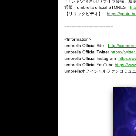
・
T
シャツ付き
CD
（ライヴ会場、通
通販：
umbrella official STORES
htt
【リリックビデオ】
https://youtu
====================
<Information>
umbrella Official Site
http://xxumbre
umbrella Official Twitter
https://twitt
umbrella Official Instagram
https://w
umbrella Official YouTube
https://w
umbrella
オフィシャルファンコミュ