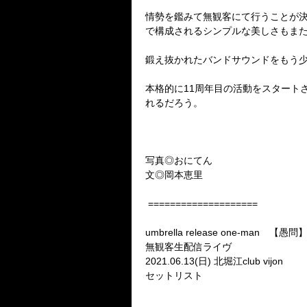
情勢を鑑みて無観客にて行うことが
で構成されるシンプルな美しさもま
鍛え抜かれたバンドサウンドをもう
本格的に
11
周年目の活動をスタート
れるだろう。
写真◎おにてん
文◎岡本恵里
====================
umbrella release one-man
【愚問
無観客生配信ライヴ
2021.06.13(
日
)
北堀江
club vijon
セットリスト