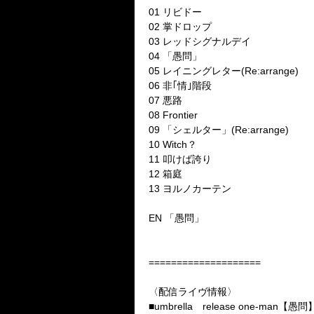
01
リビドー
02
掌ドロップ
03
レッドシグナルデイ
04
「愚問」
05
レイニングレター
(Re:arrange)
06
非｢情｣階段
07
悪路
08 Frontier
09
「シェルター」
(Re:arrange)
10 Witch
？
11
叩けば誇り
12
箱庭
13
ヨルノカーテン
EN
「愚問」
====================
〈配信ライヴ情報〉
■
umbrella
release one-man
【愚問