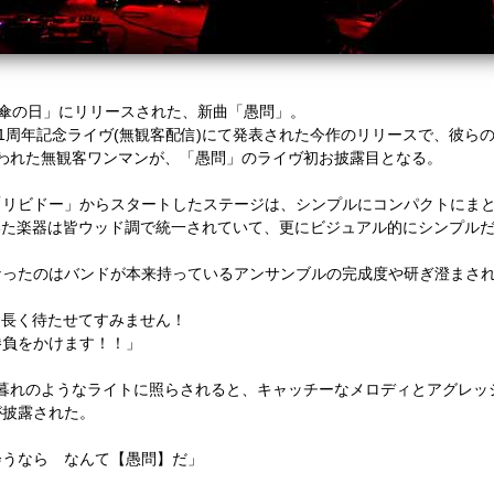
傘の日」にリリースされた、新曲「愚問」。
1
周年記念ライヴ
(
無観客配信
)
にて発表された今作のリリースで、
彼ら
われた無観客ワンマンが、「愚問」のライヴ初お披露目となる。
「リビドー」からスタートしたステージは、シンプルにコンパクトにま
いた楽器は皆ウッド調で統一されていて、更にビジュアル的にシンプル
なったのは
バンドが本来持っているアンサンブルの完成度や研ぎ澄まさ
曲長く待たせてすみません！
勝負をかけます！！」
暮れのようなライトに照らされると、
キャッチーなメロディとアグレッ
が披露された。
会うなら なんて【愚問】だ」