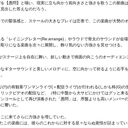
望を【愚問】と嗤い、
現実に立ち向かう前向きさと強さを歌うこの新曲
末見出した答えなのだろう。
までの緊張感と、スケールの大きな
プレイは圧巻で、この楽曲が大勢の
れる「レイニングレター
(Re:arrange)
」や
ラウドで骨太のサウンドが会場
き彫りになる楽曲を次々に展開し、飾り気のない力強さを見せつける。
がステージ上を自在に舞い、
妖しい動きで画面の向こうのオーディエン
かなギターサウンドと美しい
メロディに、空に向かって祈るように右手
た。
り
(!!)
の有観客ワンマンライヴ
(
＋配信ライヴ
)
が行われる
(
しかも柊
(G)
の
リリックビデオの配信など、
（特に中盤から大サビにかけてはグッと来
アンコールとして再び演奏された「愚問」は、序盤よりも高いメンバー
ルに響いた。
ここに来てさらに力強さを増していた。
いたこの楽曲には、
彼らのこれからに対する並々ならぬ覚悟が詰まってい