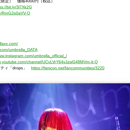
販限定） 価格
4000
円（税込）
ps://bit.ly/3l7Xk2G
.be/RmG2p0aVV-Q
llaxx.com/
er.com/umbrella_DATA
ww.instagram.com/umbrella_official_/
ww.youtube.com/channel/UCvLVrY64vJzwG48MVm-it-Q
ニティ「
drops
」
https://fanicon.net/fancommunities/3220