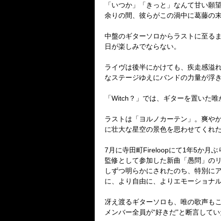
「いつか」「きっと」なんて甘い願
余りの間、彼らがこの渦中に葛藤の
中盤のギターソロからラストに至る
日が楽しみでならない。
ライヴは後半にかけても、疾走感溢
なステージゆえにバンドの力量が浮
「
Witch
？」では、ギターを置いた唯
ラストは「ヨルノカーテン」。爽や
に壮大な星空の景色を思わせてくれ
7
月に寺田町
Fireloop
にて
1
年
5
か月ぶ
監修として参加した新曲「愚問」の
しずつ明らかにされたのち、特別に
に、より自由に、よりエモーショナ
冴え渡るギターソロも、唯の歌声も
メンバー全員が“好きだ”と断言して