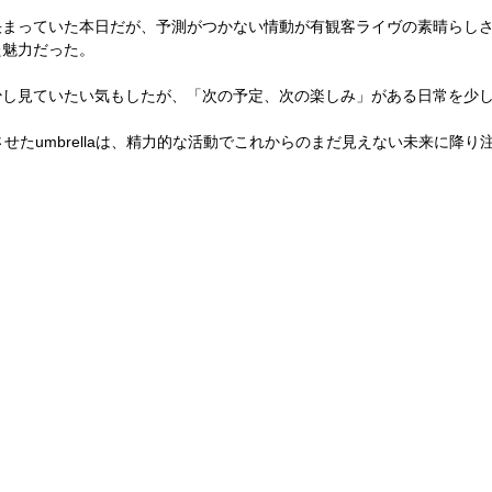
決まっていた本日だが、
予測がつかない情動が有観客ライヴの素晴らし
た魅力だった。
少し見ていたい気もしたが、
「次の予定、次の楽しみ」がある日常を少
させた
umbrella
は、精力的な活動で
これからのまだ見えない未来に降り
】