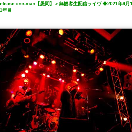
elease one-man【愚問】＞無観客生配信ライヴ ◆2021年6月1
11年目