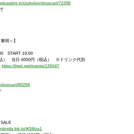
twitcasting.tv/clubvijon/shopcart/72398
で
～黎明～】
30
START 19:00
込） 当日
4000
円（税込） ※ドリンク代別
https://tiget.net/events/135047
a/shopcart/80258
で
 SALE
umbrella.lnk.to/jK5l8za1