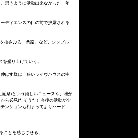
は、思うように活動出来なかった一年
オーディエンスの目の前で披露される
を揺さぶる「悪路」など、シンプル
スを盛り上げていく。
を伸ばす様は、狭いライヴハウスの中
生誕祭
)
という嬉しいニュースや、
唯が
るから必見
!
だそうだ）
今後の活動が少
のテンションも相まってよりハード
ることを感じさせる。