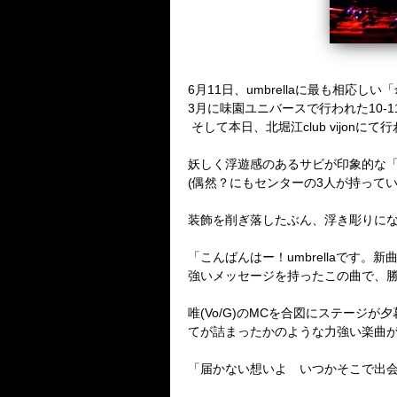
6
月
11
日、
umbrella
に最も相応しい「
3
月に味園ユニバースで行われた
10-1
そして本日、北堀江
club vijon
にて行
妖しく浮遊感のあるサビが印象的な
(
偶然？にもセンターの
3
人が持って
装飾を削ぎ落したぶん、浮き彫りに
「こんばんはー！
umbrella
です。新
強いメッセージを持ったこの曲で、
唯
(Vo/G)
の
MC
を合図にステージが夕
てが詰まったかのような力強い楽曲
「届かない想いよ いつかそこで出