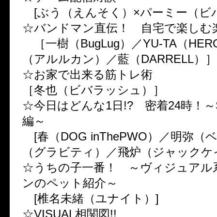
[ぶう（えんそく）×パーミー（ビ
☆バンドマン直伝！ 自宅で楽しむ
［一樹（BugLug）／YU-TA（HE
（アルルカン）／藍（DARRELL）］
☆お家で出来る筋トレ術
［冬也（ビバラッシュ）］
☆今日はどんな1日!? 密着24時！～S
編～
[春（DOG inThePWO）／明弥（
（グラビティ）／飛炉（ジャックケ
☆うちの子一番！ ～ヴィジュアル
ンのペット紹介～
[椎名未緒（ユナイト）]
☆VISUAL相関図!!