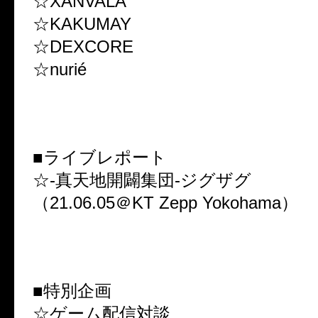
☆XANVALA
☆KAKUMAY
☆DEXCORE
☆nurié
■ライブレポート
☆-真天地開闢集団-ジグザグ
（21.06.05＠KT Zepp Yokohama）
■特別企画
☆ゲーム配信対談