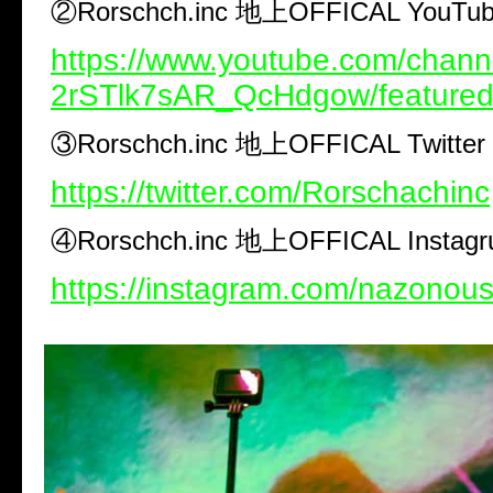
②Rorschch.inc 地上OFFICAL YouTu
https://www.youtube.com/chan
2rSTlk7sAR_QcHdgow/feature
③Rorschch.inc 地上OFFICAL Twitter
https://twitter.com/Rorschachinc
④Rorschch.inc 地上OFFICAL Instag
https://instagram.com/nazonous