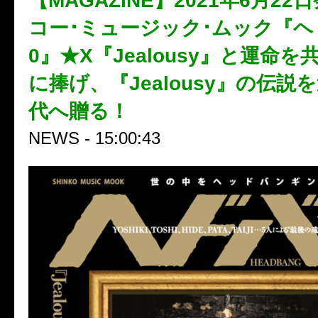
【MAGAZINE】2021年6月2
コー･ミュージック･ムック『ヘド
0』★X『Jealousy』と運命
に捧げ、『Jealousy』の伝説
代へ贈る！
NEWS - 15:00:43