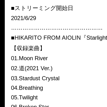
■
ストリーミング開始日
2021/6/29
…………………………………………
■HIKARITO FROM AIOLIN
『
Starligh
【収録楽曲】
01.Moon River
02.
道(
2021 Ver.
)
03.Stardust Crystal
04.Breathing
05.Twilight
06.Broken Star