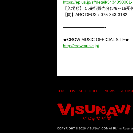
https://eplus.jp/sf/detail/343499000
【入場順】１.先行販売分(3/6～16受付
【問】ARC DEUX：075-343-3182
——————————-
★CROW MUSIC OFFICIAL SITE★
http://crowmusic.jp/
TOP
LIVE SCHEDULE
NEWS
ARTIST
COPYRIGHT © 2026 VISUNAVI.COM All Rights Reserv