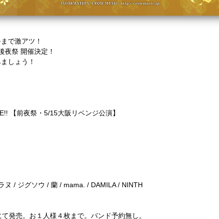
祭まで激アツ！
京都後夜祭 開催決定！
みましょう！
VENGE!! 【前夜祭・5/15大阪リベンジ公演】
 ジグソウ / 蘭 / mama. / DAMILA / NINTH
スにて発売。お１人様４枚まで。バンド予約無し。