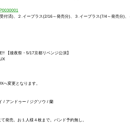
1-P0030001
受付済)、２.イープラス(2/16～発売分)、３.イープラス(7/4～発売分)、
VENGE!! 【後夜祭・5/17京都リベンジ公演】
UX
DEUXへ変更となります。
イ / アンドゥー / ジグソウ / 蘭
スにて発売。お１人様４枚まで。バンド予約無し。