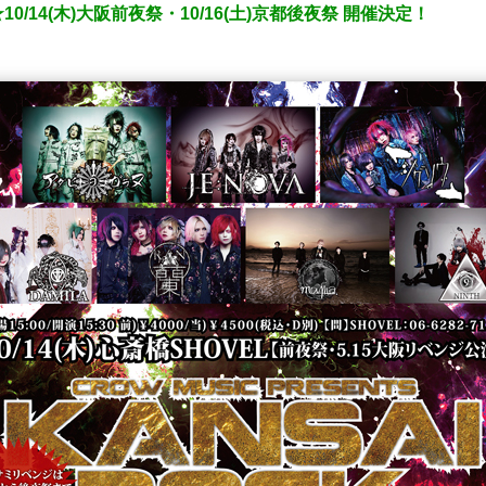
/14(木)大阪前夜祭・10/16(土)京都後夜祭 開催決定！