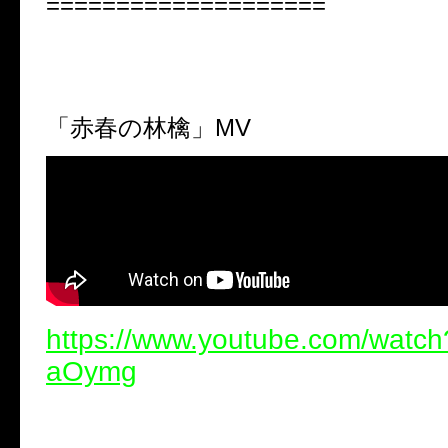
====================
「赤春の林檎」
MV
https://www.youtube.com/wat
aOymg