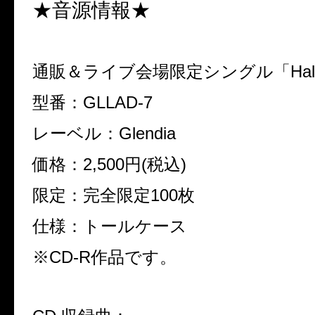
★音源情報★
通販＆ライブ会場限定シングル「
Hal
型番：
GLLAD-7
レーベル：
Glendia
価格：
2,500
円
(
税込
)
限定：完全限定
100
枚
仕様：トールケース
※
CD-R
作品です。