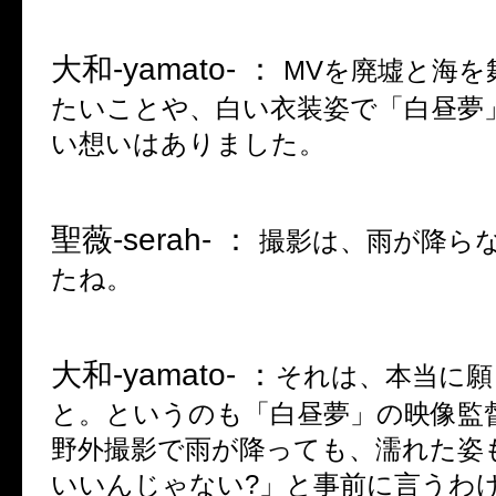
大和
-yamato- ：
MV
を廃墟と海を
たいことや、白い衣装姿で「白昼夢
い想いはありました。
聖薇
-serah- ：
撮影は、雨が降ら
たね。
大和
-yamato- ：
それは、本当に願
と。というのも「白昼夢」の映像監
野外撮影で雨が降っても、濡れた姿
いいんじゃない
?
」と事前に言うわ