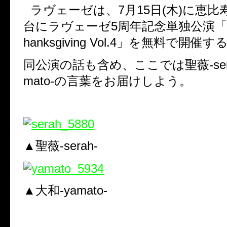
ラヴェーゼは、
7
月
15
日
(
木
)
に恵比
台にラヴェーゼ
5
周年記念単独公演「
hanksgiving Vol.4
」を無料で開催す
同公演の話も含め、ここでは聖薇
-se
mato-
の言葉をお届けしよう。
▲聖薇
-serah-
▲大和
-yamato-