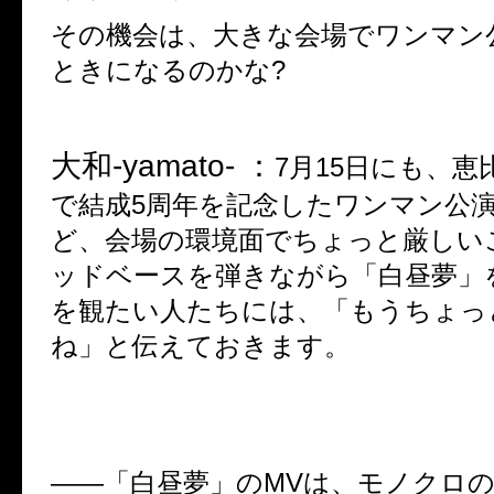
その機会は、大きな会場でワンマン
ときになるのかな
?
大和
-yamato- ：
7
月
15
日にも、恵
で結成
5
周年を記念したワンマン公
ど、会場の環境面でちょっと厳しい
ッドベースを弾きながら「白昼夢」
を観たい人たちには、「もうちょっ
ね」と伝えておきます。
――
「白昼夢」の
MV
は、モノクロの