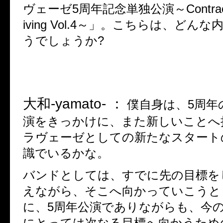
ヴェーゼ
5
周年記念単独公演～
Contra
iving Vol.4
～」。こちらは、どんな
うでしょうか
?
大和
-yamato- ：
僕自身は、
5
周年
演をきっかけに、また新しいことへ
ラヴェーゼとしての新たなスタート
識でいるかな。
バンドとしては、すでに先の目標を
えながら、そこへ向かっていこうと
に、
5
周年公演でありながらも、今
にとっては次なる目標へ向かうため