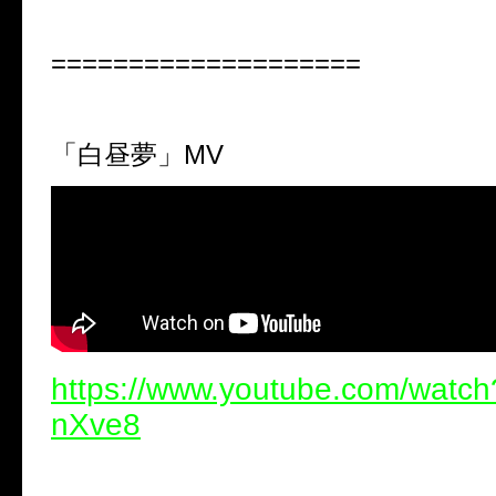
====================
「白昼夢」
MV
https://www.youtube.com/watc
nXve8