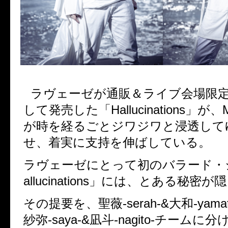
ラヴェーゼが通販＆ライブ会場限
して発売した「
Hallucinations
」が、
が時を経るごとジワジワと浸透して
せ、着実に支持を伸ばしている。
ラヴェーゼにとって初のバラード・
allucinations
」には、とある秘密が隠
その提要を、聖薇
-serah-&
大和
-yama
紗弥
-saya-&
凪斗
-nagito-
チームに分