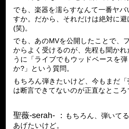
でも、楽器を濡らすなんて一番ヤバ
すか。だから、それだけは絶対に避
(
笑
)
。
でも、あの
MV
を公開したことで、
からよく受けるのが、先程も聞かれ
うに「ライブでもウッドベースを弾
か
?
」という質問。
もちろん弾きたいけど、今もまだ「
は断言できてないのが正直なところ
聖薇
-serah- ：
もちろん、弾いて
あげたいけど。