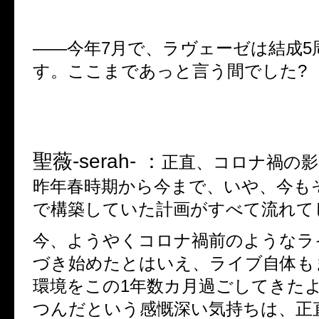
――
今年
7
月で、ラヴェーゼは結成
5
す。ここまであっと言う間でした
?
聖薇
-serah- ：
正直、コロナ禍の影
昨年春時期から今まで、いや、今も
で構築していた計画がすべて流れて
今、ようやくコロナ禍前のようなラ
づき始めたとはいえ、ライブ自体も
環境をこの
1
年数カ月過ごしてきた
つんだという感慨深い気持ちは、正