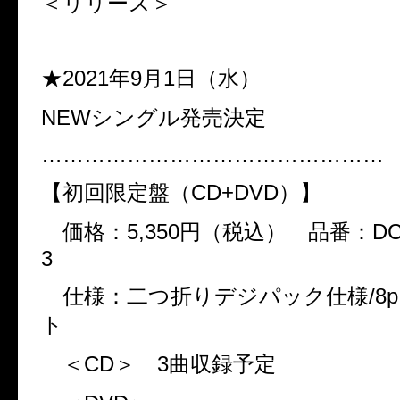
＜リリース＞
★2021
年
9
月
1
日（水）
NEW
シングル発売決定
…………………………………………
【初回限定盤（
CD+DVD
）】
価格：
5,350
円（税込） 品番：
DC
3
仕様：二つ折りデジパック仕様
/8p
ト
＜
CD
＞
3
曲収録予定