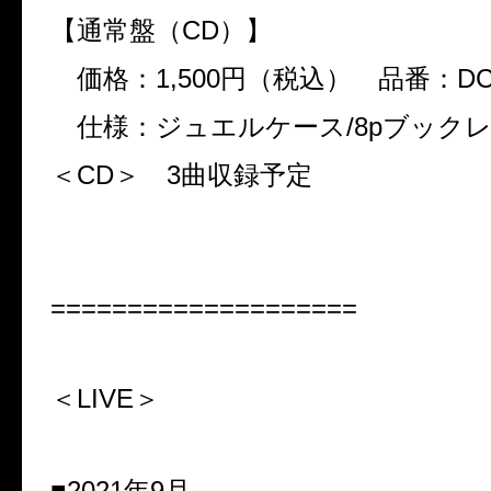
【通常盤（
CD
）】
価格：
1,500
円（税込） 品番：
DC
仕様：ジュエルケース
/8p
ブック
＜
CD
＞
3
曲収録予定
====================
＜LIVE＞
■2021年
9
月