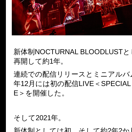
新体制
NOCTURNAL BLOODLUST
と
再開して約
1
年。
連続での配信リリースとミニアルバ
年
12
月には初の配信LIVE＜
SPECIAL
E＞
を開催した。
そして2021
年。
新体制としては初、そして約
2
年
2
か