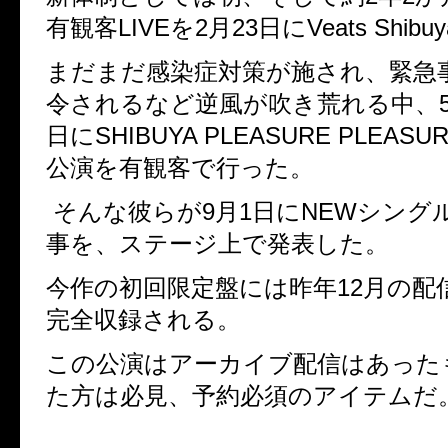
有観客LIVEを
2
月
23
日に
Veats Shibuy
まだまだ感染症対策が施され、緊急
令されるなど逆風が吹き荒れる中、
日に
SHIBUYA PLEASURE PLEASU
公演を有観客で行った。
そんな彼らが
9
月
1
日に
NEW
シング
事を、ステージ上で発表した。
今作の初回限定盤には昨年
12
月の配信
完全収録される。
この公演は
アーカイブ配信はあった
た方は必見、予約必須のアイテムだ