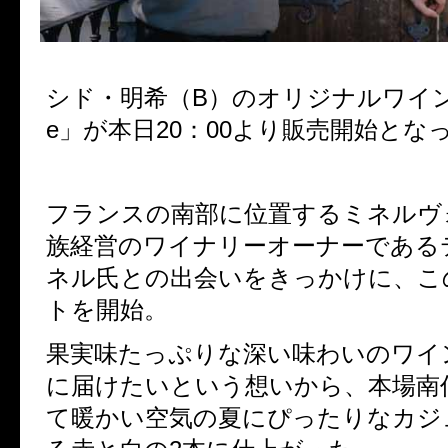
シド・明希（B）の
オリジナルワイ
e
」が本日
20
：
00
より販売開始とな
フランスの南部に位置するミネルヴ
族経営のワイナリーオーナーである
ネル氏との出会いをきっかけに、こ
トを開始。
果実味たっぷりな深い味わいのワイ
に届けたいという想いから、
本場南
て暖かい空気の夏にぴったりなカジ