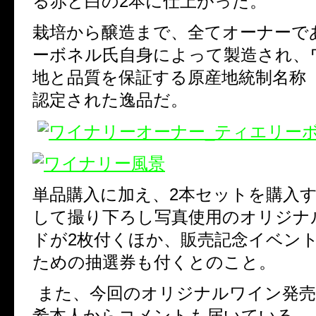
る赤と白の
2
本に仕上がった。
栽培から醸造まで、全てオーナーで
ーボネル氏自身によって製造され、
地と品質を保証する原産地統制名称
認定された逸品だ。
単品購入に加え、
2
本セットを購入
して撮り下ろし写真使用のオリジナ
ドが
2
枚付くほか、
販売記念イベン
ための抽選券も付くとのこと。
また、今回のオリジナルワイン発売
希本人からコメントも届いている。