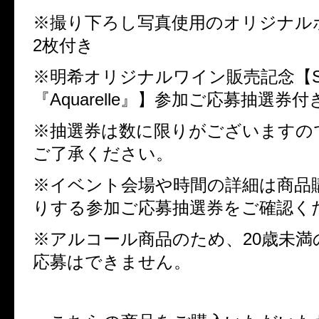
※撮り下ろし写真使用のオリジナル
2
枚付き
※明希オリジナルワイン販売記念【
『
Aquarelle
』】参加ご応募抽選券付
※抽選券は数に限りがございますの
ご了承ください。
※イベント会場や時間の詳細は商品
りする参加ご応募抽選券をご確認く
※アルコール商品のため、
20
歳未満
応募はできません。