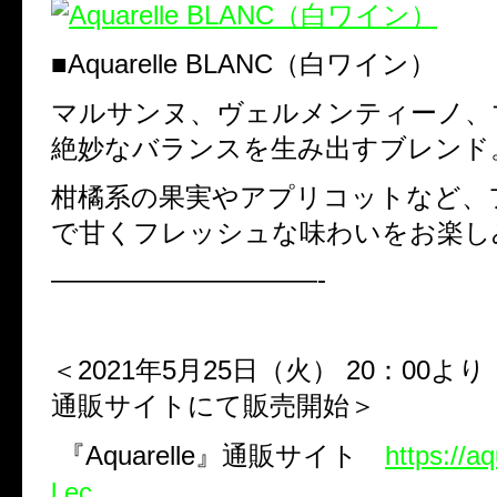
■
Aquarelle BLANC
（白ワイン）
マルサンヌ、ヴェルメンティーノ
絶妙なバランスを生み出すブレンド
柑橘系の果実やアプリコットなど、
で甘くフレッシュな味わいをお楽し
——————————-
＜
2021
年
5
月
25
日（火）
20
：
00
より
通販サイトにて販売開始＞
『
Aquarelle
』通販サイト
https://aq
l.ec