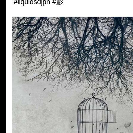
#liquidsdjpn #影