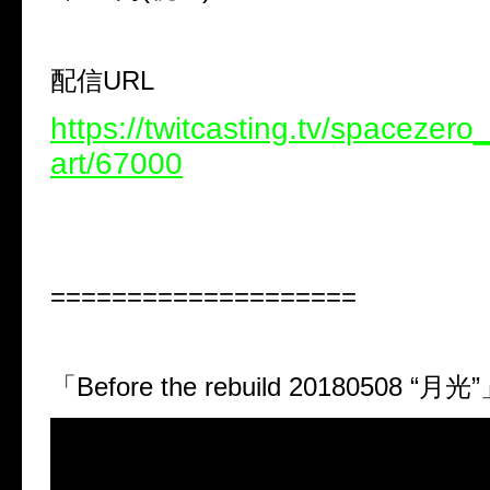
配信URL
https://twitcasting.tv/spacezer
art/67000
====================
「Before the rebuild 20180508 “月光